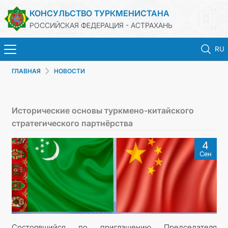
КОНСУЛЬСТВО ТУРКМЕНИСТАНА
РОССИЙСКАЯ ФЕДЕРАЦИЯ - АСТРАХАНЬ
RU
ГЛАВНАЯ
НОВОСТИ
ГЛАВНАЯ
НОВОСТИ
Исторические основы туркмено-китайского
стратегического партнёрства
ТУРКМЕНИСТАН
4
Сен
ПРОДЛЕНИЕ СРОКА ПАСПОРТА
КОНСУЛЬСКИЕ УСЛУГИ
ДОКУМЕНТЫ
Состоявшийся по приглашению Председателя