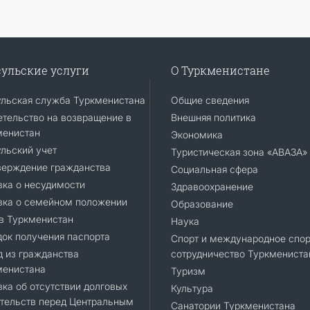
ульские услуги
О Туркменистане
ульская служба Туркменистана
Общие сведения
тельство на возвращение в
Внешняя политика
менистан
Экономика
льский учет
Туристическая зона «АВАЗА»
верждение гражданства
Социальная сфера
ка о несудимости
Здравоохранение
вка о семейном положении
Образование
в Туркменистан
Наука
ок получения паспорта
Спорт и международное спор
 из гражданства
сотрудничество Туркмениста
менистана
Туризм
ка об отсутствии долговых
Культура
тельств перед Центральным
Санатории Туркменистана