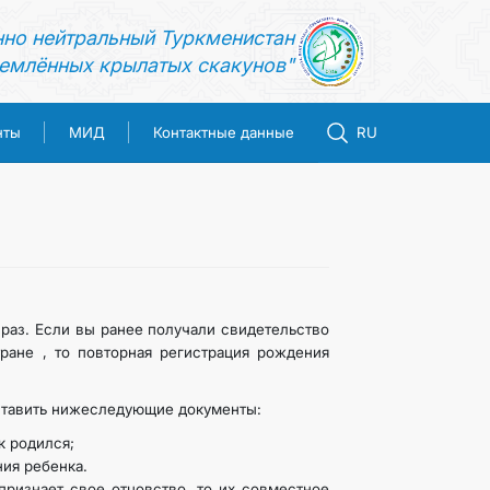
нно нейтральный Туркменистан
емлённых крылатых скакунов"
нты
МИД
Контактные данные
RU
раз. Если вы ранее получали свидетельство
ане , то повторная регистрация рождения
ставить нижеследующие документы:
к родился;
ния ребенка.
 признает свое отцовство, то их совместное