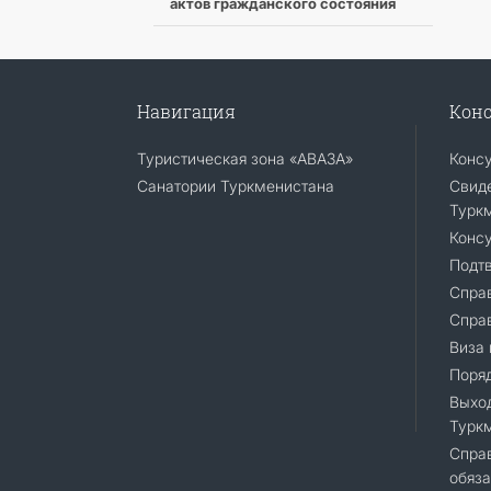
актов гражданского состояния
Навигация
Конс
Туристическая зона «АВАЗА»
Конс
Санатории Туркменистана
Свиде
Турк
Консу
Подт
Справ
Спра
Виза 
Поряд
Выход
Турк
Cправ
обяза