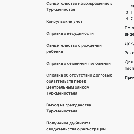
Свидетельство на возвращение в
з
Туркменистан
П
С
Консульский учет
По п
Справка о несудимости
виде
Доку
Свидетельство о рождении
ребенка
За о
Для
Справка о семейном положении
пасп
Cправка об отсутствии долговых
При
обязательств перед
Центральным банком
Туркменистана
Выход из гражданства
Туркменистана
Получение дубликата
свидетельства о регистрации