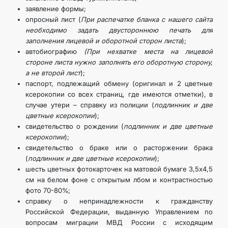
заявление формы;
МИД
опросный лист (
При распечатке бланка с нашего сайта
необходимо задать двустороннюю печать для
КОНТАКТНЫЕ ДАННЫЕ
заполнения лицевой и оборотной сторон листа
);
автобиографию
(При нехватке места на лицевой
стороне листа нужно заполнять его оборотную сторону,
а не второй лист
);
паспорт, подлежащий обмену (оригинал и 2 цветные
ксерокопии со всех страниц, где имеются отметки), в
случае утери – справку из полиции (
подлинник и две
цветные ксерокопии
);
свидетельство о рождении (
подлинник и две цветные
ксерокопии
);
свидетельство о браке или о расторжении брака
(
подлинник и две цветные ксерокопии
);
шесть цветных фотокарточек на матовой бумаге 3,5х4,5
см на белом фоне с открытым лбом и контрастностью
фото 70-80%;
справку о непринадлежности к гражданству
Российской Федерации, выданную Управлением по
вопросам миграции МВД России с исходящим