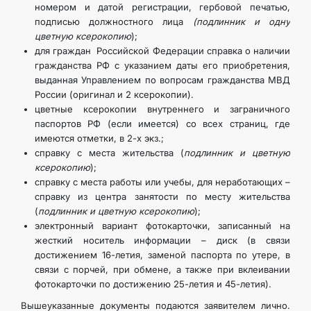
номером и датой регистрации, гербовой печатью,
подписью должностного лица
(подлинник и одну
цветную ксерокопию
);
для граждан Российской Федерации справка о наличии
гражданства РФ с указанием даты его приобретения,
выданная Управлением по вопросам гражданства МВД
России (оригинал и 2 ксерокопии).
цветные ксерокопии внутреннего и заграничного
паспортов РФ (если имеется) со всех страниц, где
имеются отметки, в 2-х экз.;
справку с места жительства (
подлинник и цветную
ксерокопию
);
справку с места работы или учебы, для неработающих –
справку из центра занятости по месту жительства
(
подлинник и цветную ксерокопию
);
электронный вариант фотокарточки, записанный на
жесткий носитель информации – диск (в связи
достижением 16-летия, заменой паспорта по утере, в
связи с порчей, при обмене, а также при вклеивании
фотокарточки по достижению 25-летия и 45-летия).
Вышеуказанные документы подаются заявителем лично.