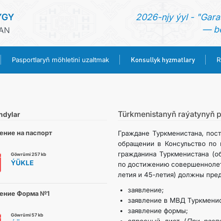
YGY
2026-njy ýyl - "Gara
— be
HAN
Konsullyk hyzmatlary
Pasportlaryň möhletini uzaltmak
R
BAŞ SAHYPA
HABARLAR
Türkmenistanyň raýatynyň p
ndylar
ение на паспорт
Граждане Туркменистана, пос
TÜRKMENISTAN
обращении в Консульство по 
гражданина Туркменистана (об
Göwrümi 257 kb
ÝÜKLE
по достижению совершеннолет
PASPORTLARYŇ MÖHLETINI UZALTMAK
летия и 45-летия) должны пре
заявление;
KONSULLYK HYZMATLARY
ение Форма №1
заявление в МВД Туркменис
заявление формы;
Göwrümi 57 kb
RESMINAMALAR