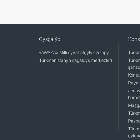
Gysga ýol
Kons
«AWAZA» Milli syýahatçylyk zolagy
Türkm
Türkmenistanyň sagaldyş merkezleri
Türkm
şaha
Konsu
Raýat
Jenaý
barad
Maşga
Türkm
Paspor
Türkm
çykm