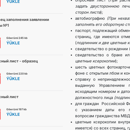
опросный лист (
При расп
ÝÜKLE
задать двустороннюю печ
сторон листа
);
DIM
автобиографию
(При нехва
ец заполнения заявлении
заполнять его оборотную ст
ы №1
ARAGATNAŞYK
паспорт, подлежащий обмен
страниц, где имеются отме
Göwrümi 245 kb
(
подлинник и две цветные 
ÝÜKLE
свидетельство о рождении 
свидетельство о браке ил
ный лист - образец
цветные ксерокопии
);
шесть цветных фотокарточ
фоне с открытым лбом и ко
Göwrümi 220 kb
ÝÜKLE
справку о непринадлежно
выданную Управлением
исходящим номером и датой
сный лист
должностного лица
(подлин
для граждан Российской Фе
с указанием даты его п
Göwrümi 197 kb
ÝÜKLE
вопросам гражданства МВД 
цветные ксерокопии внутр
имеется) со всех страниц, г