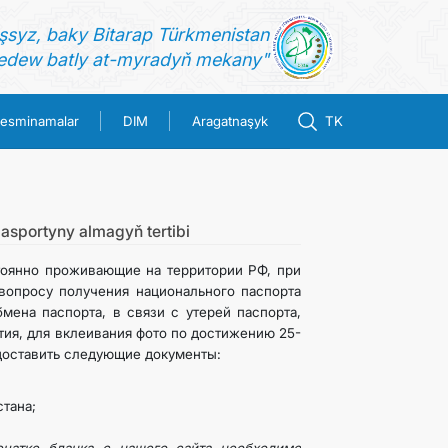
şsyz, baky Bitarap Türkmenistan
dew batly at-myradyň mekany"
esminamalar
DIM
Aragatnaşyk
TK
asportyny almagyň tertibi
тоянно проживающие на территории РФ, при
вопросу получения национального паспорта
мена паспорта, в связи с утерей паспорта,
ия, для вклеивания фото по достижению 25-
доставить следующие документы:
тана;