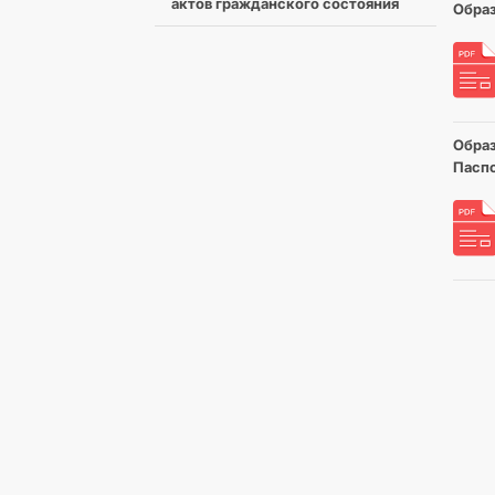
актов гражданского состояния
Обра
Образ
Пасп