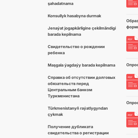
şahadatnama
Konsullyk hasabyna durmak
Образ
форм
Jenaýat jogapkärligine çekilmändigi
barada kepilnama
Свидетельство о рождении
ребенка
Опрос
Maşgala ýagdaýy barada kepilnama
Cправка об отсутствии долговых
обязательств перед
Центральным банком
Туркменистана
Опро
Türkmenistanyň raýatlygyndan
çykmak
Получение дубликата
свидетельства о регистрации