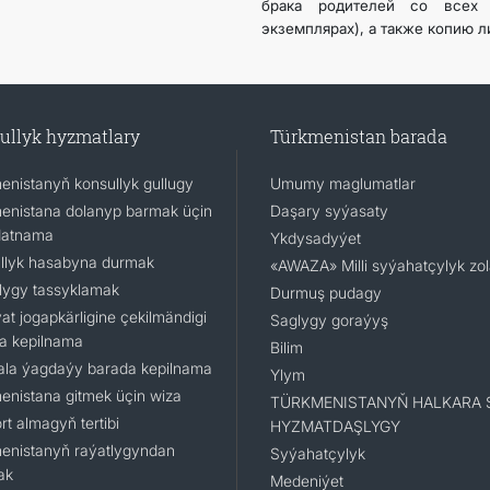
брака родителей со всех 
экземплярах), а также копию л
ullyk hyzmatlary
Türkmenistan barada
enistanyň konsullyk gullugy
Umumy maglumatlar
enistana dolanyp barmak üçin
Daşary syýasaty
datnama
Ykdysadyýet
llyk hasabyna durmak
«AWAZA» Milli syýahatçylyk zo
lygy tassyklamak
Durmuş pudagy
at jogapkärligine çekilmändigi
Saglygy goraýyş
a kepilnama
Bilim
la ýagdaýy barada kepilnama
Ylym
enistana gitmek üçin wiza
TÜRKMENISTANYŇ HALKARA 
t almagyň tertibi
HYZMATDAŞLYGY
enistanyň raýatlygyndan
Syýahatçylyk
ak
Medeniýet