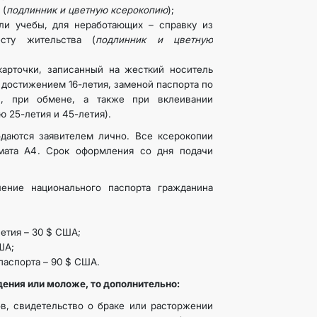
 (
подлинник и цветную ксерокопию
);
ли учебы, для неработающих – справку из
сту жительства (
подлинник и цветную
карточки, записанный на жесткий носитель
 достижением 16-летия, заменой паспорта по
й, при обмене, а также при вклеивании
 25-летия и 45-летия).
даются заявителем лично. Все ксерокопии
мата А4. Срок оформления со дня подачи
ение национального паспорта гражданина
етия – 30 $ США;
ША;
 паспорта – 90 $ США.
дения или моложе, то дополнительно:
в, свидетельство о браке или расторжении