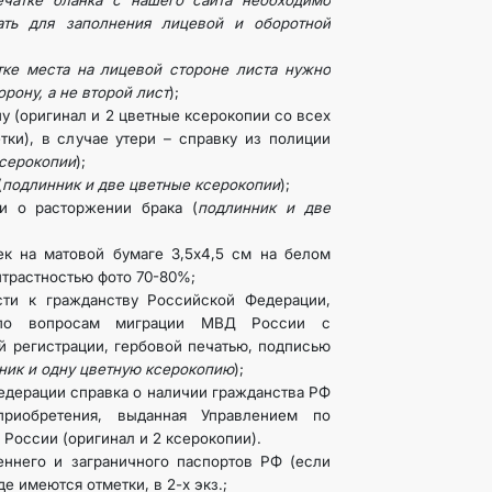
ечатке бланка с нашего сайта необходимо
ать для заполнения лицевой и оборотной
тке места на лицевой стороне листа нужно
орону, а не второй лист
);
у (оригинал и 2 цветные ксерокопии со всех
тки), в случае утери – справку из полиции
ксерокопии
);
(
подлинник и две цветные ксерокопии
);
и о расторжении брака (
подлинник и две
ек на матовой бумаге 3,5х4,5 см на белом
нтрастностью фото 70-80%;
сти к гражданству Российской Федерации,
 по вопросам миграции МВД России с
 регистрации, гербовой печатью, подписью
ник и одну цветную ксерокопию
);
дерации справка о наличии гражданства РФ
риобретения, выданная Управлением по
России (оригинал и 2 ксерокопии).
еннего и заграничного паспортов РФ (если
де имеются отметки, в 2-х экз.;