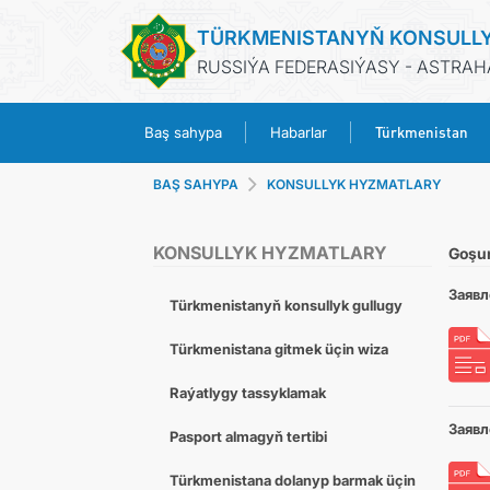
TÜRKMENISTANYŇ KONSULL
RUSSIÝA FEDERASIÝASY - ASTRA
Türkmenistan
Baş sahypa
Habarlar
BAŞ SAHYPA
KONSULLYK HYZMATLARY
KONSULLYK HYZMATLARY
Goşu
Заявл
Türkmenistanyň konsullyk gullugy
Türkmenistana gitmek üçin wiza
Raýatlygy tassyklamak
Заявл
Pasport almagyň tertibi
Türkmenistana dolanyp barmak üçin