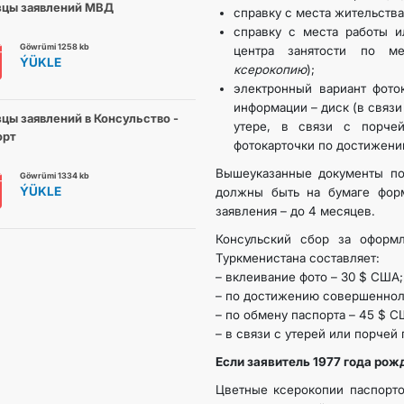
зцы заявлений МВД
справку с места жительства
справку с места работы и
Göwrümi 1258 kb
центра занятости по ме
ÝÜKLE
ксерокопию
);
электронный вариант фото
информации – диск (в связи
цы заявлений в Консульство -
утере, в связи с порче
орт
фотокарточки по достижению
Вышеуказанные документы по
Göwrümi 1334 kb
ÝÜKLE
должны быть на бумаге фор
заявления – до 4 месяцев.
Консульский сбор за оформл
Туркменистана составляет:
– вклеивание фото – 30 $ США;
– по достижению совершеннол
– по обмену паспорта – 45 $ С
– в связи с утерей или порчей
Если заявитель 1977 года рож
Цветные ксерокопии паспорто