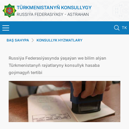
TÜRKMENISTANYŇ KONSULLYGY
RUSSIÝA FEDERASIÝASY - ASTRAHAN
TK
BAŞ SAHYPA
KONSULLYK HYZMATLARY
BAŞ SAHYPA
HABARLAR
Russiýa Federasiýasynda ýaşaýan we bilim alýan
Türkmenistanyň raýatlaryny konsullyk hasaba
goýmagyň tertibi
TÜRKMENISTAN
PASPORTLARYŇ MÖHLETINI UZALTMAK
KONSULLYK HYZMATLARY
RESMINAMALAR