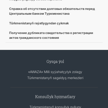
Cправка об отсутствии долговых обязательств перед
Центральным банком Туркменистана
Türkmenistanyň raýatlygyndan çykmak
Получение дубликата свидетельства о регистрации
актов гражданского состояния
Gysga ýol
«AWAZA» Milli syýahatçylyk zolagy
Türkmenistanyň sagaldyş merkezleri
Konsullyk hyzmatlary
Türkmenistanyň konsullyk gullugy