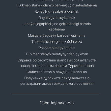
Türkmenistana dolanyp barmak üçin şahadatnama
Konsullyk hasabyna durmak
Raýatlygy tassyklamak
Jenaýat jogapkärligine çekilmändigi barada
kepilnama
Maşgala ýagdaýy barada kepilnama
Türkmenistana gitmek üçin wiza
Pasport almagyň tertibi
Türkmenistanyň raýatlygyndan çykmak
Cправка об отсутствии долговых обязательств
перед Центральным банком Туркменистана
Свидетельство о рождении ребенка
Получение дубликата свидетельства о
регистрации актов гражданского состояния
Habarlaşmak üçin