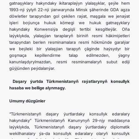
gatnaşyklary hakyndaky ikitaraplaýyn ylalaşyklar, şeýle hem
1993-nji ýylyň 22-nji ýanwarynda Minsk şäherinde GDA agza
döwletler tarapyndan gol çekilen raýat, maşgala we jenaýat
işleri boýunça hukuk kömegi we hukuk gatnaşyklary
hakyndaky Konwensiýa degişli tertibi kesgitleýär. Oňa
laýyklykda, ylalaşýan taraplaryň biriniň resmi häkimiýetleri
tarapyndan berlen resminamalara resmi hökmünde garalýar
we beýleki bir ylalaşýan tarapyň çäginde haýsydyr bir
goşmaça kepillendirme talap edilmezden, ýagny
kanunlaşdyrylmazdan, resmi resminamalaryň subut ediji
güýjünden peýdalanýar.
Daşary ýurtda Türkmenistanyň raýatlarynyň konsullyk
hasaba we bellige alynmagy.
Umumy düzgünler
“Türkmenistanyň daşary ýurtlardaky konsullyk edaralary
hakyndaky” Türkmenistanyň Kanunynyň 29-njy maddasyna
laýyklykda, Türkmenistanyň daşary ýurtlardaky diplomatik
wekilhanalary ýa-da konsullyk edaralary olaryň konsullyk