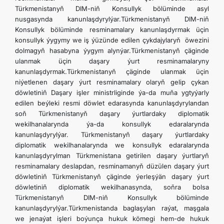
Türkmenistanyň DIM-niň Konsullyk bölüminde asyl
nusgasynda kanunlaşdyrylýar.Türkmenistanyň DIM-niň
Konsullyk bölüminde resminamalary kanunlaşdyrmak üçin
konsullyk ýygymy we iş ýüzünde edilen çykdajylaryň öwezini
dolmagyň hasabyna ýygym alynýar.Türkmenistanyň çäginde
ulanmak üçin daşary ýurt resminamalaryny
kanunlaşdyrmak.Türkmenistanyň çäginde ulanmak üçin
niýetlenen daşary ýurt resminamalary olaryň gelip çykan
döwletiniň Daşary işler ministrliginde ýa-da muňa ygtyýarly
edilen beýleki resmi döwlet edarasynda kanunlaşdyrylandan
soň Türkmenistanyň daşary ýurtlardaky diplomatik
wekilhanalarynda ýa-da konsullyk edaralarynda
kanunlaşdyrylýar. Türkmenistanyň daşary ýurtlardaky
diplomatik wekilhanalarynda we konsullyk edaralarynda
kanunlaşdyrylman Türkmenistana getirilen daşary ýurtlaryň
resminamalary deslapdan, resminamanyň düzülen daşary ýurt
döwletiniň Türkmenistanyň çäginde ýerleşýän daşary ýurt
döwletiniň diplomatik wekilhanasynda, soňra bolsa
Türkmenistanyň DIM-niň Konsullyk bölüminde
kanunlaşdyrylýar.Türkmenistanda baglaşylan raýat, maşgala
we jenaýat işleri boýunça hukuk kömegi hem-de hukuk