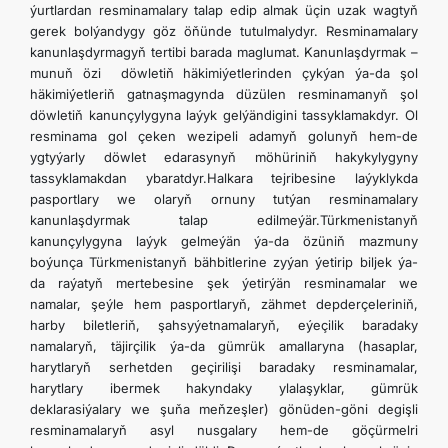
ýurtlardan resminamalary talap edip almak üçin uzak wagtyň
gerek bolýandygy göz öňünde tutulmalydyr. Resminamalary
kanunlaşdyrmagyň tertibi barada maglumat. Kanunlaşdyrmak –
munuň özi döwletiň häkimiýetlerinden çykýan ýa-da şol
häkimiýetleriň gatnaşmagynda düzülen resminamanyň şol
döwletiň kanunçylygyna laýyk gelýändigini tassyklamakdyr. Ol
resminama gol çeken wezipeli adamyň golunyň hem-de
ygtyýarly döwlet edarasynyň möhüriniň hakykylygyny
tassyklamakdan ybaratdyr.Halkara tejribesine laýyklykda
pasportlary we olaryň ornuny tutýan resminamalary
kanunlaşdyrmak talap edilmeýär.Türkmenistanyň
kanunçylygyna laýyk gelmeýän ýa-da özüniň mazmuny
boýunça Türkmenistanyň bähbitlerine zyýan ýetirip biljek ýa-
da raýatyň mertebesine şek ýetirýän resminamalar we
namalar, şeýle hem pasportlaryň, zähmet depderçeleriniň,
harby biletleriň, şahsyýetnamalaryň, eýeçilik baradaky
namalaryň, täjirçilik ýa-da gümrük amallaryna (hasaplar,
harytlaryň serhetden geçirilişi baradaky resminamalar,
harytlary ibermek hakyndaky ylalaşyklar, gümrük
deklarasiýalary we şuňa meňzeşler) gönüden-göni degişli
resminamalaryň asyl nusgalary hem-de göçürmelri