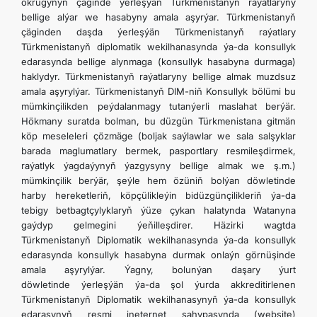
okrugynyň çäginde ýerleşýän Türkmenistanyň raýatlaryny
bellige alýar we hasabyny amala aşyrýar. Türkmenistanyň
çäginden daşda ýerleşýän Türkmenistanyň raýatlary
Türkmenistanyň diplomatik wekilhanasynda ýa-da konsullyk
edarasynda bellige alynmaga (konsullyk hasabyna durmaga)
haklydyr. Türkmenistanyň raýatlaryny bellige almak muzdsuz
amala aşyrylýar. Türkmenistanyň DIM-niň Konsullyk bölümi bu
mümkinçilikden peýdalanmagy tutanýerli maslahat berýär.
Hökmany suratda bolman, bu düzgün Türkmenistana gitmän
köp meseleleri çözmäge (boljak saýlawlar we sala salşyklar
barada maglumatlary bermek, pasportlary resmileşdirmek,
raýatlyk ýagdaýynyň ýazgysyny bellige almak we ş.m.)
mümkinçilik berýär, şeýle hem özüniň bolýan döwletinde
harby hereketleriň, köpçülikleýin bidüzgünçilikleriň ýa-da
tebigy betbagtçylyklaryň ýüze çykan halatynda Watanyna
gaýdyp gelmegini ýeňilleşdirer. Häzirki wagtda
Türkmenistanyň Diplomatik wekilhanasynda ýa-da konsullyk
edarasynda konsullyk hasabyna durmak onlaýn görnüşinde
amala aşyrylýar. Ýagny, bolunýan daşary ýurt
döwletinde ýerleşýän ýa-da şol ýurda akkreditirlenen
Türkmenistanyň Diplomatik wekilhanasynyň ýa-da konsullyk
edarasynyň resmi ineternet sahypasynda (website)