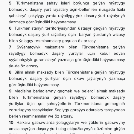
5
. Türkmenistana şahsy işleri boýunça gelýän raýatlygy
bolmadyk, daşary ýurt raýatlary üçin-bellenilen nusgada fiziki
şahslaryň çakylygy ýa-da raýatlygy ýok daşary ýurt raýatynyň
ýazmaça görnüşindäki haýyşnamasy.
6
. Türkmenistanyň territoriýasyndan üstaşyr geçýän raýatlygy
bolmadyk daşary ýurt raýatlary üçin barýan ýurdunyň wizasy
bilen ýolagçy resminamalary goşulan öz arzasy.
7
. Syýahatçylyk maksatlary bilen Türkmenistana gelýän
raýatlygy bolmadyk daşary ýurtlylar üçin kabul edýän
syýahatçylyk guramalaryň ýazmaça görnüşindäki haýyşnamasy
ýa-da öz arzasy.
8
. Bilim almak maksady bilen Türkmenistana gelýän raýatlygy
bolmadyk daşary ýurtlylar üçin okuw jaýlarynyň ýazmaça
görnüşindäki haýyşnamasy.
9
. Medisina barlaglaryny geçmek we bejergi almak maksady
bilen Türkmenistana gelýän raýatlygy bolmadyk daşary
ýurtlylar üçin şol şahsyýetleriň Türkmenistana gelmeginiň
zerurlugyny tassyklaýan Saglygy goraýyş edaralary tarapyndan
berlen resminamalar we öz arzasy.
10
. Halkara gatnawlarda ýolagçylaryň we ýükleriň gatnawyny
amala aşyrýan daşary ýurt ulag ekipažlarynyň düzümine girýän