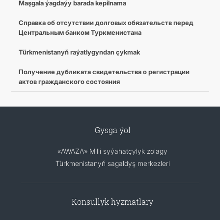
Maşgala ýagdaýy barada kepilnama
Cправка об отсутствии долговых обязательств перед
Центральным банком Туркменистана
Türkmenistanyň raýatlygyndan çykmak
Получение дубликата свидетельства о регистрации
актов гражданского состояния
Gysga ýol
«AWAZA» Milli syýahatçylyk zolagy
Türkmenistanyň sagaldyş merkezleri
Konsullyk hyzmatlary