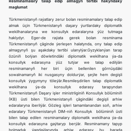
Resminamalary talap edip almagyň tertibi hakyndaky
maglumat
Türkmenistanyň raýatlary zerur bolan resminamalary talap edip
almak üçin Türkmenistanyň daşary ýurtlardaky diplomatik
wekilhanalaryna we konsullyk edaralaryna ýüz tutmaga
haklydyr. Eger-de raýata gerek bolan resminama
Türkmenistanyň çäginde ýerleşen halatynda, ony talap edip
almagynyň şu aşakdaky tertibi ulanylýar.Gyzyklanýan tarap
özüniň bolýan döwletindäki diplomatik wekilhana ýa-da
konsullyk edarasyna ýüz tutýar we talap edilýän
resminamanyň her biri üçin bellenilen görnüşdäki
sowalnamanyň iki nusgasyny doldurýar, şeýle hem degişli
konsullyk ýygymyny töleýär.Resmileşdirilen talap diplomatik
wekilhana ýa-da konsullyk edarasy tarapyndan
Türkmenistanyň Daşary işler ministrliginiň Konsullyk bölüminiň
(KB) üsti bilen Türkmenistanyň çägindäki degişli arhiw
edaralaryna iberilýär. Gözleg işleri tamamlanandan soň, arhiw
edaralary Türkmenistanyň DIM-niň Konsullyk bölüminiň üsti
bilen talap edilen resminamalary diplomatik wekilhana ýa-da
konsullyk edarasyna gaýtaryp berýär. Resminamany tapyp
bolmadyk ýagdaýlarynda arhiw edarasy bu barada