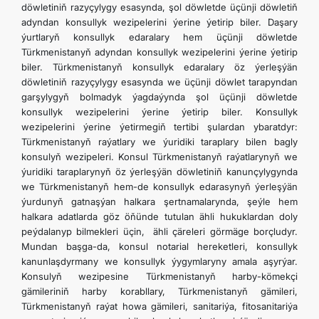
döwletiniň razyçylygy esasynda, şol döwletde üçünji döwletiň
adyndan konsullyk wezipelerini ýerine ýetirip biler. Daşary
ýurtlaryň konsullyk edaralary hem üçünji döwletde
Türkmenistanyň adyndan konsullyk wezipelerini ýerine ýetirip
biler. Türkmenistanyň konsullyk edaralary öz ýerleşýän
döwletiniň razyçylygy esasynda we üçünji döwlet tarapyndan
garşylygyň bolmadyk ýagdaýynda şol üçünji döwletde
konsullyk wezipelerini ýerine ýetirip biler. Konsullyk
wezipelerini ýerine ýetirmegiň tertibi şulardan ybaratdyr:
Türkmenistanyň raýatlary we ýuridiki taraplary bilen bagly
konsulyň wezipeleri. Konsul Türkmenistanyň raýatlarynyň we
ýuridiki taraplarynyň öz ýerleşýän döwletiniň kanunçylygynda
we Türkmenistanyň hem-de konsullyk edarasynyň ýerleşýän
ýurdunyň gatnaşýan halkara şertnamalarynda, şeýle hem
halkara adatlarda göz öňünde tutulan ähli hukuklardan doly
peýdalanyp bilmekleri üçin, ähli çäreleri görmäge borçludyr.
Mundan başga-da, konsul notarial hereketleri, konsullyk
kanunlaşdyrmany we konsullyk ýygymlaryny amala aşyrýar.
Konsulyň wezipesine Türkmenistanyň harby-kömekçi
gämileriniň harby korabllary, Türkmenistanyň gämileri,
Türkmenistanyň raýat howa gämileri, sanitariýa, fitosanitariýa