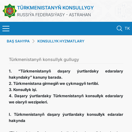
TÜRKMENISTANYŇ KONSULLYGY
RUSSIÝA FEDERASIÝASY - ASTRAHAN
TK
BAŞ SAHYPA
KONSULLYK HYZMATLARY
BAŞ SAHYPA
HABARLAR
Türkmenistanyň konsullyk gullugy
1. “Türkmenistanyň daşary ýurtlardaky edaralary
TÜRKMENISTAN
hakyndaky” kanuny barada.
2. Türkmenistana girmegiň we çykmagyň tertibi.
3. Konsullyk işi.
PASPORTLARYŇ MÖHLETINI UZALTMAK
4. Daşary ýurtlardaky Türkmenistanyň konsullyk edaralary
we olaryň wezipeleri.
KONSULLYK HYZMATLARY
I. Türkmenistanyň daşary ýurtlardaky konsullyk edaralar
hakynda
RESMINAMALAR