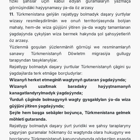
fiziki şahslar üçin kabul edýän guramalaryň ýazmaça
görnüşindäki haýyşnamasy ýa-da öz arzasy
11
. Türkmenistana gelýän raýatlygy bolmadyk daşary ýurtlylar
wizasy resmileşdirilmän we onuň territoriýasynda bolýan
mahaly, hem-de wiza güýjüni ýitiren ýa-da wagty tamamlanan
ýagdaýynda çykylýan wiza bermek hakynda şol şahsyýetleriň
öz arzasy.
Ýüzlenmä goşulan ýüzlenmäniň görnüşi we resminamlaryň
sanawy Türkmenistanyň Döwletm migrasiýa gullugy
tarapyndan tasyklanylýar.
Raýatlygy bolmadyk daşary ýurtlular Türkmenistanyň çägini şu
ýagdaýlarda terk etmäge borçludyrlar:
Wizanyň herket etmeginiň wagtynyň gutaran ýagdaýynda;
Wizanyň uzaltmak baradaky haýyştnamanyň
kanagatlandyrylmadyk ýagdaýynda;
Ýurduň çäginde bolmagynyň wagty gysgaldylan ýa-da wiza
güýjüni ýitiren ýagdaýynda;
Şeýle hem başga sebäpler boýunça, Türkmenistana gelmek
möhleti gutaranda.
Raýatlygy bolmadyk daşary ýurt ýuridiki we şahsy taraplaryny
çagyrýan guramalar hökmany öz wagtynda olara hukugyny we
borçlaryny Türkmenistanyň kanunçylygynda görkezilen esasda