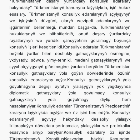
“Türkmenistanyň daşary ýurtlardaky konsullyk edaralary
DIM
hakyndaky” Türkmenistanyň kanunyna laýyklykda, işiň hukuk
esaslary, Türkmenistanyň konsullyk edaralarynyň açylyşynyň
we işleýşiniň düzgüni, olaryň wezipeli adamlarynyň we
ARAGATNAŞYK
işgärleriniň bellenmegi, mundan başga-da, Türkmenistanyň
hukuklarynyň we bähbitleriniň, onuň daşary ýurtlardaky
raýatlarynyň we ýuridiki şahsyýetiniň goralmagy boýunça
konsulyň işleri kesgitlenildi.Konsullyk edaralar Türkmenistanyň
beýleki ýurtlar bilen dostlukly gatnaşyklarynyň ösmegine,
ykdysady, söwda, ylmy-tehniki, medeni gatnaşyklarynyň we
syýahatçylygynyň giňelmegine ýardam berýärler.Türkmenistan
konsullyk gatnaşyklary ýola goýan döwletlerinde özüniň
konsullyk edaralaryny açýar.Konsullyk gatnaşyklarynyň ýola
goýulmagyna degişli aýratyn ylalaşygyň ýok ýagdaýynda
diplomatik gatnaşyklary ýola goýulmagy konsullyk
gatnaşyklaryň ýola goýulmagy diýlip hem
hasaplanylýar.Konsullyk edaralar Türkmenistanyň Prezidentiniň
kararyna laýyklykda açylýar we öz işini bes edýär. Konsullyk
edaralarynyň açylyşy hakyndaky deslapky ylalaşyk
ikitaraplaýyn döwletara şertnamalar, ylalaşyklar we protokollar
esasynda alnyp barylýar.Konsullyk edaralary öz işinde
Türkmenistanyň Konstitusiýasyndan, häzirki Kanundan,