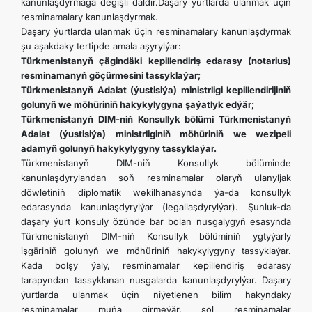
kanunlaşdyrmaga degişli däldir.Daşary ýurtlarda ulanmak üçin
resminamalary kanunlaşdyrmak.
Daşary ýurtlarda ulanmak üçin resminamalary kanunlaşdyrmak
şu aşakdaky tertipde amala aşyrylýar:
Türkmenistanyň çägindäki kepillendiriş edarasy (notarius)
resminamanyň göçürmesini tassyklaýar;
Türkmenistanyň Adalat (ýustisiýa) ministrligi kepillendirijiniň
golunyň we möhüriniň hakykylygyna şaýatlyk edýär;
Türkmenistanyň DIM-niň Konsullyk bölümi Türkmenistanyň
Adalat (ýustisiýa) ministrliginiň möhüriniň we wezipeli
adamyň golunyň hakykylygyny tassyklaýar.
Türkmenistanyň DIM-niň Konsullyk bölüminde
kanunlaşdyrylandan soň resminamalar olaryň ulanyljak
döwletiniň diplomatik wekilhanasynda ýa-da konsullyk
edarasynda kanunlaşdyrylýar (legallaşdyrylýar). Şunluk-da
daşary ýurt konsuly özünde bar bolan nusgalygyň esasynda
Türkmenistanyň DIM-niň Konsullyk bölüminiň ygtyýarly
işgäriniň golunyň we möhüriniň hakykylygyny tassyklaýar.
Kada bolşy ýaly, resminamalar kepillendiriş edarasy
tarapyndan tassyklanan nusgalarda kanunlaşdyrylýar. Daşary
ýurtlarda ulanmak üçin niýetlenen bilim hakyndaky
resminamalar muňa girmeýär, şol resminamalar