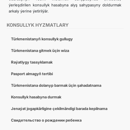
ýerleşdirilen konsullyk hasabyna alyş sahypasyny doldurmak
arkaly ýerine ýetirilýär.
KONSULLYK HYZMATLARY
Türkmenistanyň konsullyk gullugy
Türkmenistana gitmek üçin wiza
Raýatlygy tassyklamak
Pasport almagyň tertibi
Türkmenistana dolanyp barmak üçin şahadatnama
Konsullyk hasabyna durmak
Jenaýat jogapkärligine çekilmändigi barada kepilnama
Свидетельство о рождении ребенка