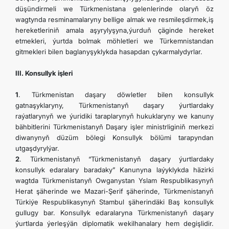
düşündirmeli we Türkmenistana gelenlerinde olaryň öz
wagtynda resminamalaryny bellige almak we resmileşdirmek,iş
hereketleriniň amala aşyrylyşyna,ýurduň çäginde hereket
etmekleri, ýurtda bolmak möhletleri we Türkemnistandan
gitmekleri bilen baglanyşyklykda hasapdan çykarmalydyrlar.
III. Konsullyk işleri
1
. Türkmenistan daşary döwletler bilen konsullyk
gatnaşyklaryny, Türkmenistanyň daşary ýurtlardaky
raýatlarynyň we ýuridiki taraplarynyň hukuklaryny we kanuny
bähbitlerini Türkmenistanyň Daşary işler ministrliginiň merkezi
diwanynyň düzüm bölegi Konsullyk bölümi tarapyndan
utgaşdyrylýar.
2
. Türkmenistanyň “Türkmenistanyň daşary ýurtlardaky
konsullyk edaralary baradaky” Kanunyna laýyklykda häzirki
wagtda Türkmenistanyň Owganystan Yslam Respublikasynyň
Herat şäherinde we Mazari-Şerif şäherinde, Türkmenistanyň
Türkiýe Respublikasynyň Stambul şäherindäki Baş konsullyk
gullugy bar. Konsullyk edaralaryna Türkmenistanyň daşary
ýurtlarda ýerleşýän diplomatik wekilhanalary hem degişlidir.