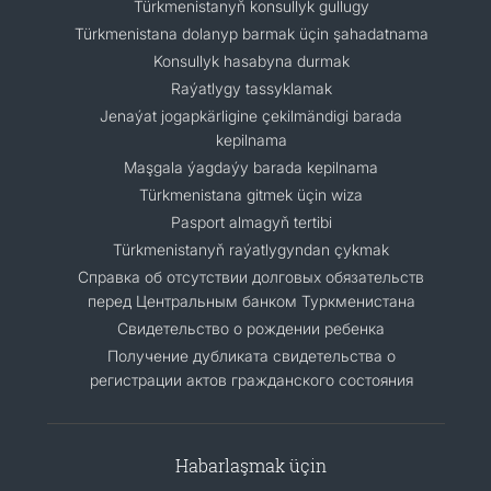
Türkmenistanyň konsullyk gullugy
Türkmenistana dolanyp barmak üçin şahadatnama
Konsullyk hasabyna durmak
Raýatlygy tassyklamak
Jenaýat jogapkärligine çekilmändigi barada
kepilnama
Maşgala ýagdaýy barada kepilnama
Türkmenistana gitmek üçin wiza
Pasport almagyň tertibi
Türkmenistanyň raýatlygyndan çykmak
Cправка об отсутствии долговых обязательств
перед Центральным банком Туркменистана
Свидетельство о рождении ребенка
Получение дубликата свидетельства о
регистрации актов гражданского состояния
Habarlaşmak üçin