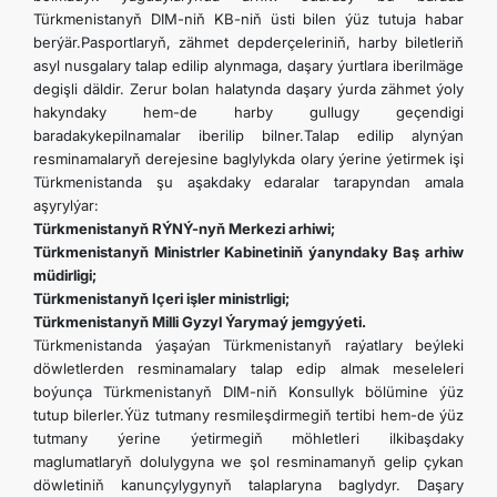
Türkmenistanyň DIM-niň KB-niň üsti bilen ýüz tutuja habar
berýär.Pasportlaryň, zähmet depderçeleriniň, harby biletleriň
asyl nusgalary talap edilip alynmaga, daşary ýurtlara iberilmäge
degişli däldir. Zerur bolan halatynda daşary ýurda zähmet ýoly
hakyndaky hem-de harby gullugy geçendigi
baradakykepilnamalar iberilip bilner.Talap edilip alynýan
resminamalaryň derejesine baglylykda olary ýerine ýetirmek işi
Türkmenistanda şu aşakdaky edaralar tarapyndan amala
aşyrylýar:
Türkmenistanyň RÝNÝ-nyň Merkezi arhiwi;
Türkmenistanyň Ministrler Kabinetiniň ýanyndaky Baş arhiw
müdirligi;
Türkmenistanyň Içeri işler ministrligi;
Türkmenistanyň Milli Gyzyl Ýarymaý jemgyýeti.
Türkmenistanda ýaşaýan Türkmenistanyň raýatlary beýleki
döwletlerden resminamalary talap edip almak meseleleri
boýunça Türkmenistanyň DIM-niň Konsullyk bölümine ýüz
tutup bilerler.Ýüz tutmany resmileşdirmegiň tertibi hem-de ýüz
tutmany ýerine ýetirmegiň möhletleri ilkibaşdaky
maglumatlaryň dolulygyna we şol resminamanyň gelip çykan
döwletiniň kanunçylygynyň talaplaryna baglydyr. Daşary