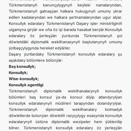
Türkmenistanyň kanunçylygynyň beýleki namalaryndan,
Türkmenistanyň gatnaşýan halkara hukugynyň umumy ykrar
edilen kadalaryndan we halkara şertnamalaryndan ugur alýar.
Konsullyk edaralary Türkmenistanyň Daşary işler ministrliginiň
ulgamyna girýär we oňa öz işi barada hasabat berýär.Konsullyk
edaralary öz ýerleşýän ýurdunda Türkmenistanyň şol
döwletdäki diplomatik wekilhanasynyň baştutanynyň umumy
ýolbaşçylygynda hereket edýärler.
Daşary ýurtlardaky Türkmenistanyň konsullyk edaralary şu
aşakdaky bölümlere bölünýär:
Baş konsullyk;
Konsullyk;
Wise-konsullyk;
Konsullyk agentligi
Türkmenistanyň diplomatik wekilhanalarynyň konsullyk
bölümleri baş konsul ýa-da konsul diýip atlandyrylýan
konsullyk edaralarynyň müdirleri tarapyndan dolandyrylýar.
Türkmenistanyň diplomatik wekilhanalary bolmadyk
döwletlerde bolunýan döwletiň razyçylygy esasynda konsullyk
edaralarynyň üstüne diplomatik wezipeler hem ýüklenilip
bilner. Türkmenistanyň konsullyk edaralary öz ýerleşýän