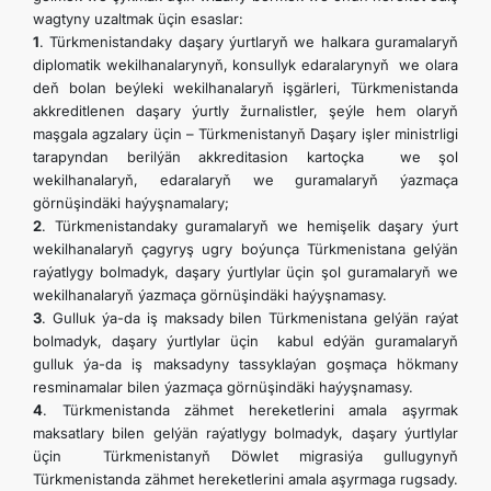
wagtyny uzaltmak üçin esaslar:
1
. Türkmenistandaky daşary ýurtlaryň we halkara guramalaryň
diplomatik wekilhanalarynyň, konsullyk edaralarynyň we olara
deň bolan beýleki wekilhanalaryň işgärleri, Türkmenistanda
akkreditlenen daşary ýurtly žurnalistler, şeýle hem olaryň
maşgala agzalary üçin – Türkmenistanyň Daşary işler ministrligi
tarapyndan berilýän akkreditasion kartoçka we şol
wekilhanalaryň, edaralaryň we guramalaryň ýazmaça
görnüşindäki haýyşnamalary;
2
. Türkmenistandaky guramalaryň we hemişelik daşary ýurt
wekilhanalaryň çagyryş ugry boýunça Türkmenistana gelýän
raýatlygy bolmadyk, daşary ýurtlylar üçin şol guramalaryň we
wekilhanalaryň ýazmaça görnüşindäki haýyşnamasy.
3
. Gulluk ýa-da iş maksady bilen Türkmenistana gelýän raýat
bolmadyk, daşary ýurtlylar üçin kabul edýän guramalaryň
gulluk ýa-da iş maksadyny tassyklaýan goşmaça hökmany
resminamalar bilen ýazmaça görnüşindäki haýyşnamasy.
4
. Türkmenistanda zähmet hereketlerini amala aşyrmak
maksatlary bilen gelýän raýatlygy bolmadyk, daşary ýurtlylar
üçin Türkmenistanyň Döwlet migrasiýa gullugynyň
Türkmenistanda zähmet hereketlerini amala aşyrmaga rugsady.