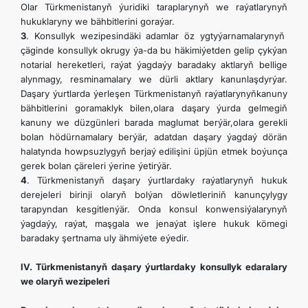
Olar Türkmenistanyň ýuridiki taraplarynyň we raýatlarynyň
hukuklaryny we bähbitlerini goraýar.
3
. Konsullyk wezipesindäki adamlar öz ygtyýarnamalarynyň
çäginde konsullyk okrugy ýa-da bu häkimiýetden gelip çykýan
notarial hereketleri, raýat ýagdaýy baradaky aktlaryň bellige
alynmagy, resminamalary we dürli aktlary kanunlaşdyrýar.
Daşary ýurtlarda ýerleşen Türkmenistanyň raýatlarynyňkanuny
bähbitlerini goramaklyk bilen,olara daşary ýurda gelmegiň
kanuny we düzgünleri barada maglumat berýär,olara gerekli
bolan hödürnamalary berýär, adatdan daşary ýagdaý dörän
halatynda howpsuzlygyň berjaý edilişini üpjün etmek boýunça
gerek bolan çäreleri ýerine ýetirýär.
4
. Türkmenistanyň daşary ýurtlardaky raýatlarynyň hukuk
derejeleri birinji olaryň bolýan döwletleriniň kanunçylygy
tarapyndan kesgitlenýär. Onda konsul konwensiýalarynyň
ýagdaýy, raýat, maşgala we jenaýat işlere hukuk kömegi
baradaky şertnama uly ähmiýete eýedir.
IV. Türkmenistanyň daşary ýurtlardaky konsullyk edaralary
we olaryň wezipeleri