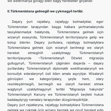
we weterinariýa goragy bilen bagly hereketler girýändir.
II.Türkmenistana gelmegiň we çykmagyň tertibi.
Daşary ýurt raýatlary, raýatlygy bolmadyklar, eger
Türkmenistan tarapyndan başga halkara şertnamalarynda
tassyklanmadyk halatynda, Türkmenistana gelmek üçin
wizanyň esasynda, Türkmenistanyň territoriýasyna gelip we
bolup bilerler. Daşary ýurtlulara, raýatlygy bolmadyklara
Türkmenistana gelmek üçin wizanyň berilmegi we olaryň
hereket etmeginiň uzaldylmagy Türkmenistanyň
territoriýasynda –Türkmenistanyň Döwlet migrasiýa
gullugynyň, Türkmenistanyň çäginden daşarda – daşary
ýurtlardaky Türkmenistanyň diplomatik wekilhanalarynyň we
konsullyk edaralarynyň üsti bilen amala aşyrylýar. Wizalaryň
görnüşleri we kategoriýalary, şeýle hem, olary
resmileşdirmegiň, bermegiň we olaryň hereket etmek
wagtynyň uzaldylmagynyň tertibi “Migrasiýa hakynda”
Türkmenistanyň Kanuny we Türkmenistanyň beýleki hukuk
kadalaşdyryjy namalary tarapyndan düzgünleşdirilýär.
Daşary ýurt raýatlaryna, raýatlygy bolmadyklara Türkmenistana
gelmek we çykmak üçin wizany bermek we onuň hereket ediş