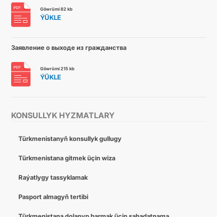
Göwrümi 82 kb
ÝÜKLE
Заявление о выходе из гражданства
Göwrümi 215 kb
ÝÜKLE
KONSULLYK HYZMATLARY
Türkmenistanyň konsullyk gullugy
Türkmenistana gitmek üçin wiza
Raýatlygy tassyklamak
Pasport almagyň tertibi
Türkmenistana dolanyp barmak üçin şahadatnama