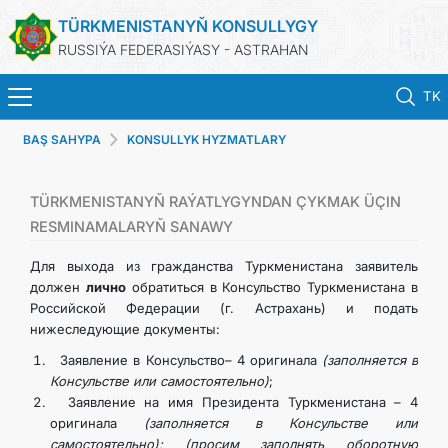
TÜRKMENISTANYŇ KONSULLYGY
RUSSIÝA FEDERASIÝASY - ASTRAHAN
TK
BAŞ SAHYPA
KONSULLYK HYZMATLARY
BAŞ SAHYPA
HABARLAR
TÜRKMENISTANYŇ RAÝATLYGYNDAN ÇYKMAK ÜÇIN
RESMINAMALARYŇ SANAWY
TÜRKMENISTAN
Для выхода из гражданства Туркменистана заявитель
должен
лично
обратиться в Консульство Туркменистана в
Российской Федерации (г. Астрахань) и подать
PASPORTLARYŇ MÖHLETINI UZALTMAK
нижеследующие документы:
Заявление в Консульство– 4 оригинала
(заполняется в
KONSULLYK HYZMATLARY
Консульстве или самостоятельно)
;
Заявление на имя Президента Туркменистана – 4
RESMINAMALAR
оригинала
(заполняется в Консульстве или
самостоятельно); (просим заполнять оборотную