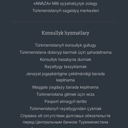
«AWAZA» Milli syýahatçylyk zolagy
Türkmenistanyň sagaldyş merkezleri
Konsullyk hyzmatlary
Türkmenistanyň konsullyk gullugy
Türkmenistana dolanyp barmak üçin şahadatnama
Konsullyk hasabyna durmak
Raýatlygy tassyklamak
Jenaýat jogapkärligine çekilmändigi barada
kepilnama
Maşgala ýagdaýy barada kepilnama
Türkmenistana gitmek üçin wiza
Pasport almagyň tertibi
Türkmenistanyň raýatlygyndan çykmak
Cправка об отсутствии долговых обязательств
перед Центральным банком Туркменистана