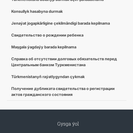
Konsullyk hasabyna durmak
Jenaýat jogapkärligine çekilmändigi barada kepilnama
Свидетельство о рождении ребенка
Maşgala ýagdaýy barada kepilnama
Cправка об отсутствии долговых обязательств перед
Центральным банком Туркменистана
Türkmenistanyň raýatlygyndan çykmak
Получение дубликата свидетельства о регистрации
актов гражданского состояния
Gysga ýol