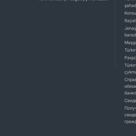
şaha
Konsu
Raýat
Jenaý
barad
Maşga
Türkm
Paspor
Türkm
çykm
Cправ
обяза
банк
Свиде
Полу
свиде
гражд