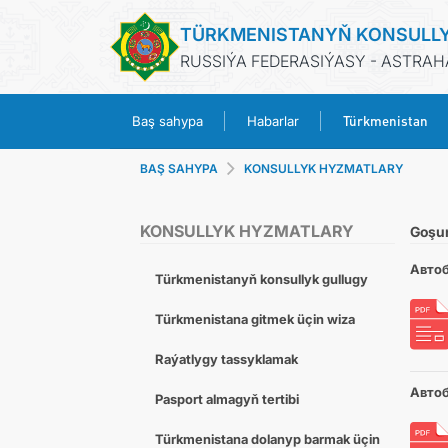
TÜRKMENISTANYŇ KONSULL
RUSSIÝA FEDERASIÝASY - ASTRA
Türkmenistan
Baş sahypa
Habarlar
BAŞ SAHYPA
KONSULLYK HYZMATLARY
KONSULLYK HYZMATLARY
Goşu
Автоб
Türkmenistanyň konsullyk gullugy
Türkmenistana gitmek üçin wiza
Raýatlygy tassyklamak
Авто
Pasport almagyň tertibi
Türkmenistana dolanyp barmak üçin