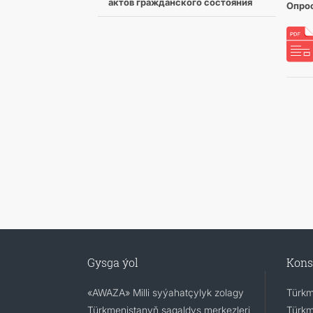
актов гражданского состояния
Опро
Gysga ýol
Kons
«AWAZA» Milli syýahatçylyk zolagy
Türkm
Türkmenistanyň sagaldyş merkezleri
Türkm