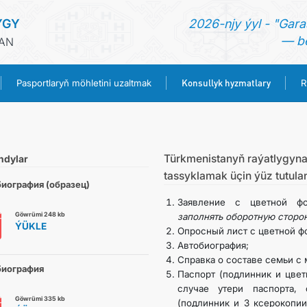
YGY
2026-njy ýyl - "Gara
— be
HAN
Konsullyk hyzmatlary
Pasportlaryň möhletini uzaltmak
R
BAŞ SAHYPA
HABARLAR
Türkmenistanyň raýatlygyna d
ndylar
tassyklamak üçin ýüz tutul
иография (образец)
TÜRKMENISTAN
Заявление с цветной ф
Göwrümi 248 kb
заполнять оборотную сторон
ÝÜKLE
PASPORTLARYŇ MÖHLETINI UZALTMAK
Опросный лист с цветной ф
Автобиография;
Справка о составе семьи с 
KONSULLYK HYZMATLARY
биография
Паспорт (подлинник и цвет
случае утери паспорта,
Göwrümi 335 kb
(подлинник и 3 ксерокопии
RESMINAMALAR