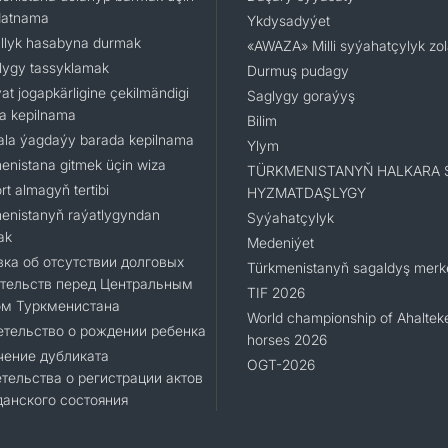
datnama
Ykdysadyýet
llyk hasabyna durmak
«AWAZA» Milli syýahatçylyk zo
lygy tassyklamak
Durmuş pudagy
at jogapkärligine çekilmändigi
Saglygy goraýyş
a kepilnama
Bilim
la ýagdaýy barada kepilnama
Ylym
enistana gitmek üçin wiza
TÜRKMENISTANYŇ HALKARA 
t almagyň tertibi
HYZMATDAŞLYGY
enistanyň raýatlygyndan
Syýahatçylyk
ak
Medeniýet
ка об отсутствии долговых
Türkmenistanyň sagaldyş merke
тельств перед Центральным
TIF 2026
ом Туркменистана
World championship of Ahaltek
тельство о рождении ребенка
horses 2026
чение дубликата
OGT-2026
тельства о регистрации актов
анского состояния