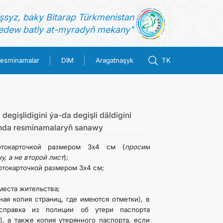
şsyz, baky Bitarap Türkmenistan
dew batly at-myradyň mekany"
esminamalar
DIM
Aragatnaşyk
TK
egişlidigini ýa-da degişli däldigini
anda resminamalaryň sanawy
отокарточкой размером 3x4 см (
просим
у, а не второй лист
);
отокарточкой размером 3x4 см;
места жительства;
ная копия страниц, где имеются отметки), в
 справка из полиции об утери паспорта
), а также копия утерянного паспорта, если