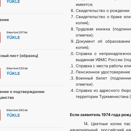
ÝÜKLE
имеется;
Свидетельство о рождении (
DIM
Свидетельство о браке или
ение
копия);
Трудовая книжка (подлинн
ARAGATNAŞYK
Göwrümi 257 kb
отметки);
ÝÜKLE
Документ об образовании 
копия);
Справка о непринадлежно
ный лист (образец)
выданная УФМС России (под
Справка с места работы или
Göwrümi 220 kb
Пенсионное удостоверение (
ÝÜKLE
Военный билет (подлинни
отметки).
Справка из адресного бюр
ение о подтверждении
территории Туркменистана (
данства
Göwrümi 263 kb
Если заявитель 1974 года рож
ÝÜKLE
14. Цветные копии паспор
национальный, российский на