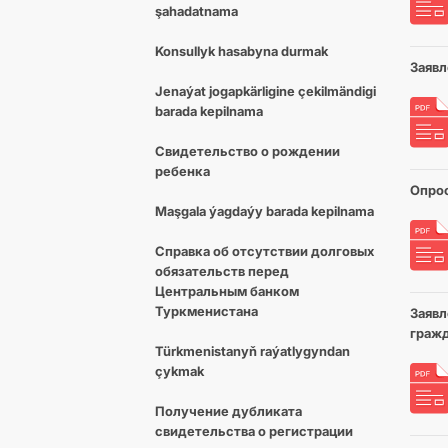
şahadatnama
Konsullyk hasabyna durmak
Заявл
Jenaýat jogapkärligine çekilmändigi
barada kepilnama
Свидетельство о рождении
ребенка
Опрос
Maşgala ýagdaýy barada kepilnama
Cправка об отсутствии долговых
обязательств перед
Центральным банком
Туркменистана
Заявл
граж
Türkmenistanyň raýatlygyndan
çykmak
Получение дубликата
свидетельства о регистрации