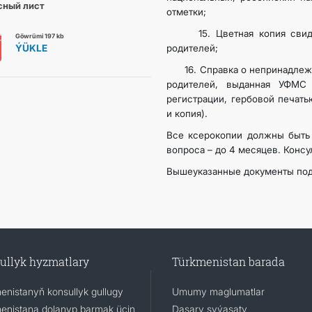
сный лист
отметки;
15. Цветная копия свидет
Göwrümi 197 kb
ÝÜKLE
родителей;
16. Справка о непринадлежн
родителей, выданная УФМС
регистрации, гербовой печат
и копия).
Все ксерокопии должны быть 
вопроса – до 4 месяцев. Конс
Вышеуказанные документы под
ullyk hyzmatlary
Türkmenistan barada
enistanyň konsullyk gullugy
Umumy maglumatlar
enistana dolanyp barmak üçin
Daşary syýasaty