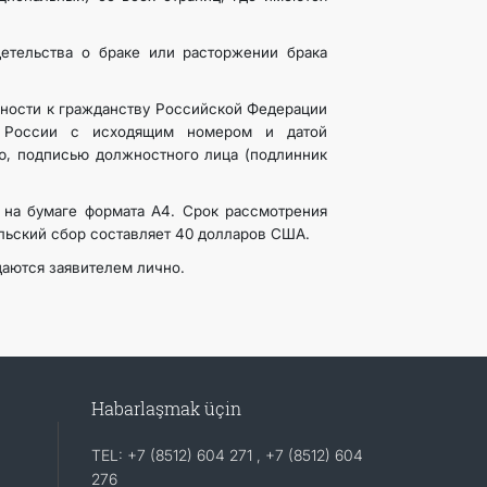
ельства о браке или расторжении брака
ости к гражданству Российской Федерации
 России с исходящим номером и датой
ью, подписью должностного лица (подлинник
на бумаге формата А4. Срок рассмотрения
ульский сбор составляет 40 долларов США.
аются заявителем лично.
Habarlaşmak üçin
TEL: +7 (8512) 604 271 , +7 (8512) 604
276