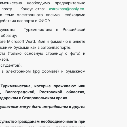
менистана необходимо предварительно
ю почту Консульства:
astrakhan@sanly.tm
в теме электронного письма необходимо
действия паспорта и ФИО":
сульства Туркменистана в Российской
 образцу;
ате Microsoft Word. Имя и фамилию в анкете
скими буквами как в загранпаспорте.
рта (только основную страницу с фото) и
изой;
студентов);
 в электронном (jpg формате) и бумажном
Туркменистана, которые проживают или
, Волгоградской, Ростовской областях,
одарском и Ставропольском краях.
ульством могут быть истребованы и другие
сульство гражданам необходимо иметь при