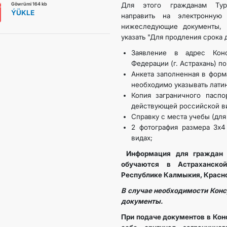
Göwrümi 164 kb
Для этого гражданам Турк
ÝÜKLE
направить на электронну
DIM
нижеследующие документы, 
указать "Для продления срока 
Заявление в адрес Кон
ARAGATNAŞYK
Федерации (г. Астрахань) по
Анкета заполненная в форм
необходимо указывать латин
Копия заграничного паспо
действующей российской в
Справку с места учебы (для 
2 фотография размера 3х4
видах;
Информация для граждан 
обучаются в Астраханской
Республике Калмыкия, Красн
В случае необходимости Конс
документы.
При подаче документов в Кон