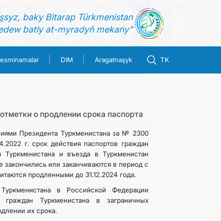
şsyz, baky Bitarap Türkmenistan
dew batly at-myradyň mekany"
esminamalar
DIM
Aragatnaşyk
TK
отметки о продлении срока паспорта
ниями Президента Туркменистана за № 2300
04.2022 г. срок действия паспортов граждан
з Туркменистана и въезда в Туркменистан
е закончились или заканчиваются в период с
 считаются продленными до 31.12.2024 года.
 Туркменистана в Российской Федерации
ю граждан Туркменистана в заграничных
одлении их срока.