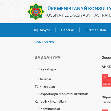
TÜRKMENISTANYŇ KONSULL
RUSSIÝA FEDERASIÝASY - ASTRA
Türkmenistan
Baş sahypa
Habarlar
BAŞ SAHYPA
BAŞ SAHYPA
Goşu
АНКЕ
Baş sahypa
Habarlar
Türkmenistan
Pasportlaryň möhletini uzaltmak
Образ
Konsullyk hyzmatlary
паспо
Resminamalar