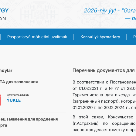
YGY
2026-njy ýyl - "Gara
— be
HAN
Konsullyk hyzmatlary
Pasportlaryň möhletini uzaltmak
R
BAŞ SAHYPA
HABARLAR
Перечень документов для 
ndylar
ТА для заполнения
В соответствии с Постановле
TÜRKMENISTAN
от 01.07.2021 г. и №77 от 28.
Туркменистана для выезда и
Göwrümi 434 kb
ÝÜKLE
(заграничный паспорт), которы
PASPORTLARYŇ MÖHLETINI UZALTMAK
01.01.2020 г. по 30.12.2024 г.,
В этой связи, Консульство
KONSULLYK HYZMATLARY
ец заявления для продления
(г.Астрахань) по обращени
рта
паспортах делает отметку о пр
RESMINAMALAR