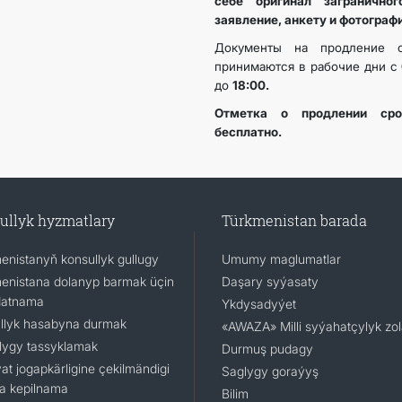
себе оригинал загранично
заявление, анкету и фотограф
Документы на продление с
принимаются в рабочие дни с
до
18:00.
Отметка о продлении сро
бесплатно.
ullyk hyzmatlary
Türkmenistan barada
enistanyň konsullyk gullugy
Umumy maglumatlar
enistana dolanyp barmak üçin
Daşary syýasaty
datnama
Ykdysadyýet
llyk hasabyna durmak
«AWAZA» Milli syýahatçylyk zo
lygy tassyklamak
Durmuş pudagy
at jogapkärligine çekilmändigi
Saglygy goraýyş
a kepilnama
Bilim