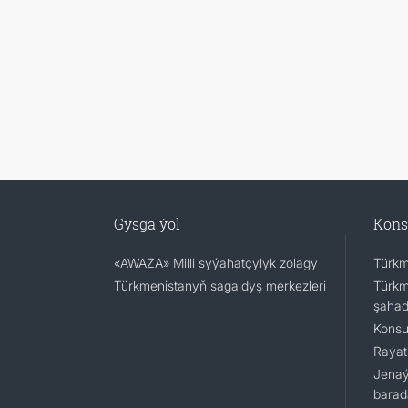
Gysga ýol
Kons
«AWAZA» Milli syýahatçylyk zolagy
Türkm
Türkmenistanyň sagaldyş merkezleri
Türkm
şaha
Konsu
Raýat
Jenaý
barad