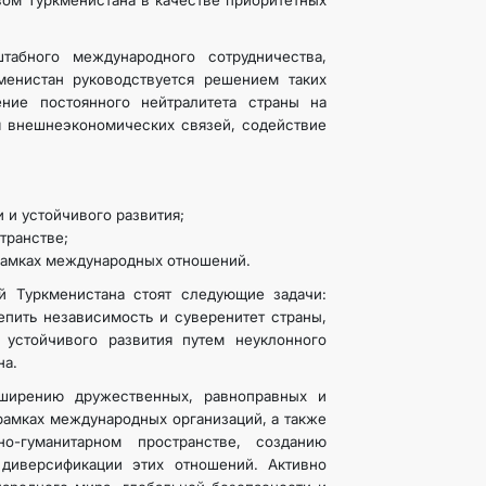
ом Туркменистана в качестве приоритетных
табного международного сотрудничества,
менистан руководствуется решением таких
ние постоянного нейтралитета страны на
 внешнеэкономических связей, содействие
и устойчивого развития;
транстве;
рамках международных отношений.
й Туркменистана стоят следующие задачи:
пить независимость и суверенитет страны,
 устойчивого развития путем неуклонного
на.
сширению дружественных, равноправных и
рамках международных организаций, а также
-гуманитарном пространстве, созданию
диверсификации этих отношений. Активно