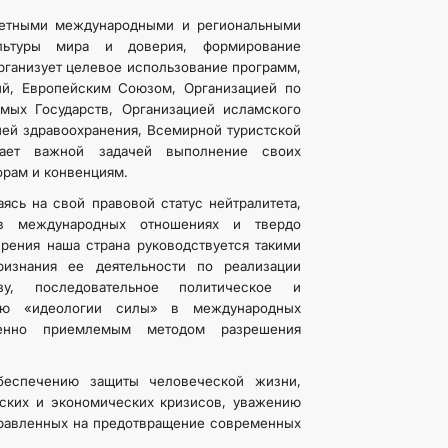
итетными международными и региональными
ультуры мира и доверия, формирование
рганизует целевое использование программ,
ий, Европейским Союзом, Организацией по
мых Государств, Организацией исламского
ей здравоохранения, Всемирной туристской
тает важной задачей выполнение своих
рам и конвенциям.
сь на свой правовой статус нейтралитета,
 в международных отношениях и твердо
зрения наша страна руководствуется такими
ризнания ее деятельности по реализации
у, последовательное политическое и
нию «идеологии силы» в международных
твенно приемлемым методом разрешения
беспечению защиты человеческой жизни,
ских и экономических кризисов, уважению
аправленных на предотвращение современных