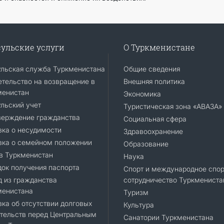
ульские услуги
О Туркменистане
ульская служба Туркменистана
Общие сведения
тельство на возвращение в
Внешняя политика
менистан
Экономика
льский учет
Туристическая зона «АВАЗА»
верждение гражданства
Социальная сфера
ка о несудимости
Здравоохранение
вка о семейном положении
Образование
в Туркменистан
Наука
ок получения паспорта
Спорт и международное спор
 из гражданства
сотрудничество Туркмениста
менистана
Туризм
ка об отсутствии долговых
Культура
тельств перед Центральным
Санатории Туркменистана