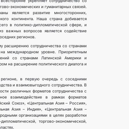
всесторонне укрепляет сотрудничество со
гово-экономических и гуманитарных связей.
ны является развитие многосторонних,
ого континента. Наша страна добивается
сего в политико-дипломатической сфере, и
из важных вопросов является содействие
оседних регионов.
у расширению сотрудничества со странами
и на международном уровне. Приоритетным
шений со странами Латинской Америки и
ром на расширение политического диалога и
 регионе, в первую очередь с соседними
едства и взаимовыгодного сотрудничества. В
ости различных форматов сотрудничества с
вное взаимодействие в рамках форматов
йский Союз», «Центральная Азия – Россия»,
ьная Азия – Индия», «Центральная Азия –
ародными организациями в целях разработки
дипломатической, торгово-экономической,
ластях.