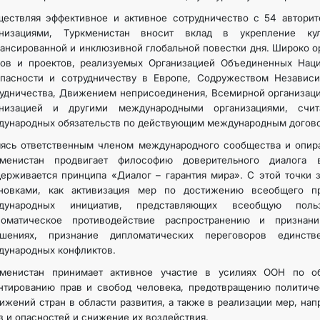
ществляя эффективное и активное сотрудничество с 54 автор
анизациями, Туркменистан вносит вклад в укрепление к
ансированной и инклюзивной глобальной повестки дня. Широко о
нов и проектов, реализуемых Организацией Объединенных Нац
опасности и сотрудничеству в Европе, Содружеством Независи
удничества, Движением неприсоединения, Всемирной организаци
анизацией и другими международными организациями, счи
ународных обязательств по действующим международным догово
ясь ответственным членом международного сообщества и опирая
кменистан продвигает философию доверительного диалога
ерживается принципа «Диалог – гарантия мира». С этой точки 
ановками, как активизация мер по достижению всеобщего п
дународных инициатив, представляющих всеобщую польз
ломатическое противодействие распространению и призна
ошениях, признание дипломатических переговоров единс
ународных конфликтов.
кменистан принимает активное участие в усилиях ООН по о
нтированию прав и свобод человека, предотвращению политиче
ижений стран в области развития, а также в реализации мер, н
з и опасностей и снижение их воздействия.