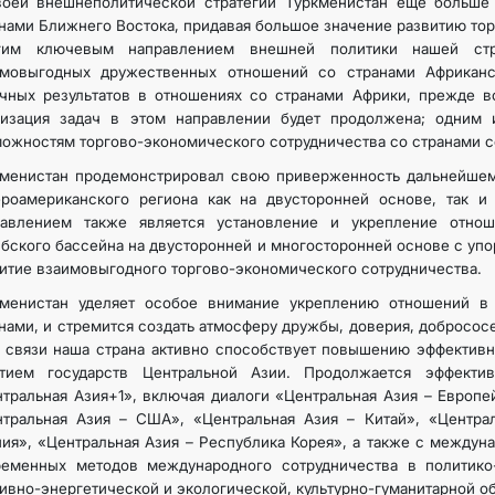
воей внешнеполитической стратегии Туркменистан еще больше 
нами Ближнего Востока, придавая большое значение развитию тор
гим ключевым направлением внешней политики нашей стра
имовыгодных дружественных отношений со странами Африканск
чных результатов в отношениях со странами Африки, прежде в
лизация задач в этом направлении будет продолжена; одним 
ожностям торгово-экономического сотрудничества со странами с
кменистан продемонстрировал свою приверженность дальнейшем
ероамериканского региона как на двусторонней основе, так 
равлением также является установление и укрепление отно
бского бассейна на двусторонней и многосторонней основе с упо
итие взаимовыгодного торгово-экономического сотрудничества.
кменистан уделяет особое внимание укреплению отношений в
нами, и стремится создать атмосферу дружбы, доверия, добросос
 связи наша страна активно способствует повышению эффективн
стием государств Центральной Азии. Продолжается эффекти
тральная Азия+1», включая диалоги «Центральная Азия – Европе
тральная Азия – США», «Центральная Азия – Китай», «Централ
ия», «Центральная Азия – Республика Корея», а также с междун
ременных методов международного сотрудничества в политико-
ивно-энергетической и экологической, культурно-гуманитарной об