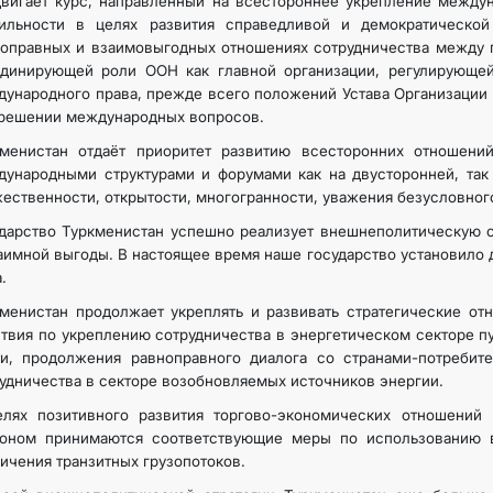
вигает курс, направленный на всестороннее укрепление междун
бильности в целях развития справедливой и демократическо
оправных и взаимовыгодных отношениях сотрудничества между г
рдинирующей роли ООН как главной организации, регулирующе
ународного права, прежде всего положений Устава Организации
решении международных вопросов.
кменистан отдаёт приоритет развитию всесторонних отношени
ународными структурами и форумами как на двусторонней, так
ественности, открытости, многогранности, уважения безусловног
дарство Туркменистан успешно реализует внешнеполитическую с
аимной выгоды. В настоящее время наше государство установило 
.
менистан продолжает укреплять и развивать стратегические от
твия по укреплению сотрудничества в энергетическом секторе пу
и, продолжения равноправного диалога со странами-потребите
удничества в секторе возобновляемых источников энергии.
елях позитивного развития торгово-экономических отношений
ионом принимаются соответствующие меры по использованию в
ичения транзитных грузопотоков.