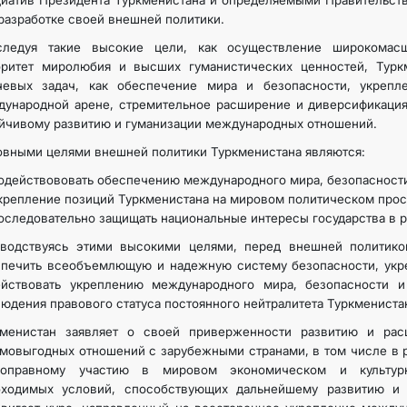
иатив Президента Туркменистана и определяемыми Правительств
разработке своей внешней политики.
МИД
следуя такие высокие цели, как осуществление широкомасш
оритет миролюбия и высших гуманистических ценностей, Турк
чевых задач, как обеспечение мира и безопасности, укрепле
КОНТАКТНЫЕ ДАННЫЕ
ународной арене, стремительное расширение и диверсификация
йчивому развитию и гуманизации международных отношений.
вными целями внешней политики Туркменистана являются:
одействововать обеспечению международного мира, безопасности 
крепление позиций Туркменистана на мировом политическом прос
оследовательно защищать национальные интересы государства в 
оводствуясь этими высокими целями, перед внешней политико
печить всеобъемлющую и надежную систему безопасности, укре
ействовать укреплению международного мира, безопасности и
юдения правового статуса постоянного нейтралитета Туркмениста
кменистан заявляет о своей приверженности развитию и ра
мовыгодных отношений с зарубежными странами, в том числе в 
ноправному участию в мировом экономическом и культурно
бходимых условий, способствующих дальнейшему развитию и 