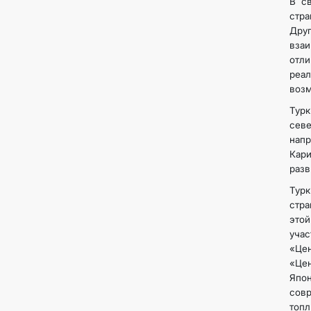
В с
стра
Дру
вза
отли
реа
возм
Тур
сев
нап
Кари
разв
Тур
стра
этой
уча
«Цен
«Цен
Япон
сов
топл