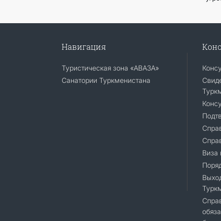
Навигация
Конс
Туристическая зона «АВАЗА»
Конс
Санатории Туркменистана
Свиде
Турк
Консу
Подт
Справ
Спра
Виза 
Поряд
Выход
Турк
Cправ
обяза