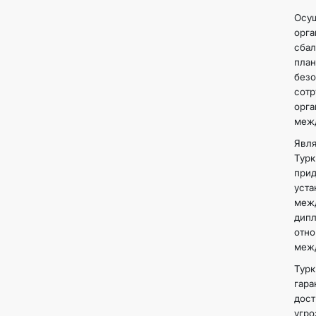
Осу
орг
сбал
пла
без
сотр
орг
межд
Явля
Тур
прид
уст
меж
дип
отн
межд
Тур
гара
дост
угро