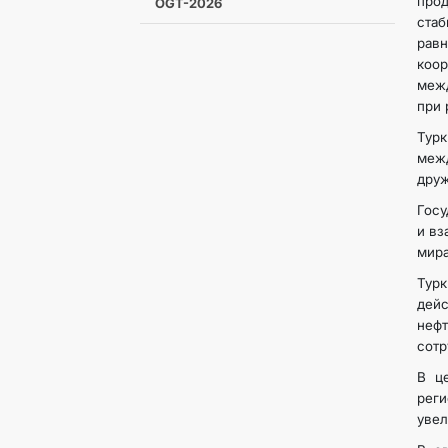
прод
OGT-2026
ста
равн
коо
межд
при 
Тур
межд
друж
Госу
и вз
мира
Турк
дейс
нефт
сотр
В ц
рег
увел