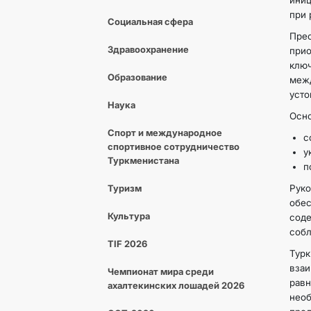
иниц
при 
Социальная сфера
Пре
Здравоохранение
при
клю
Образование
межд
усто
Наука
Осно
Спорт и международное
с
спортивное сотрудничество
у
Туркменистана
п
Туризм
Рук
обес
Культура
сод
собл
TIF 2026
Тур
взаи
Чемпионат мира среди
рав
ахалтекинских лошадей 2026
нео