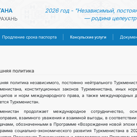
ТАНА
2026 год - "Независимый, постоя
— родина целеустр
РАХАНЬ
Консульские услуги
Продление срока паспорта
Докуме
ГЛАВНАЯ
НОВОСТИ
шняя политика
няя политика независимого, постоянно нейтрального Туркменис
ТУРКМЕНИСТАН
менистана, конституционных законов Туркменистана, иных нор
ципов и норм международного права, а также международных д
ется Туркменистан.
ПРОДЛЕНИЕ СРОКА ПАСПОРТА
кменистан продолжает международное сотрудничество, осн
оправия, взаимного уважения и взаимной выгоды, в соответстви
КОНСУЛЬСКИЕ УСЛУГИ
дачами, обозначенными в Программе «Возрождение новой эпохи 
рамма социально-экономического развития Туркменистана в 20
ДОКУМЕНТЫ