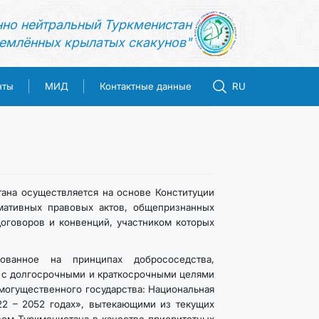
нно нейтральный Туркменистан
емлённых крылатых скакунов"
нты
МИД
Контактные данные
RU
тана осуществляется на основе Конституции
мативных правовых актов, общепризнанных
оговоров и конвенций, участником которых
ованное на принципах добрососедства,
и с долгосрочными и краткосрочными целями
могущественного государства: Национальная
22 – 2052 годах», вытекающими из текущих