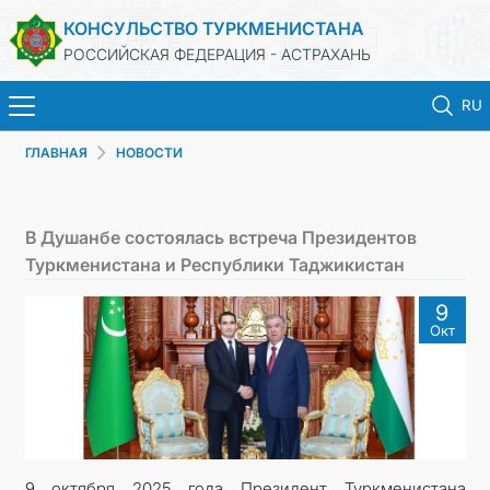
КОНСУЛЬСТВО ТУРКМЕНИСТАНА
РОССИЙСКАЯ ФЕДЕРАЦИЯ - АСТРАХАНЬ
RU
ГЛАВНАЯ
НОВОСТИ
ГЛАВНАЯ
НОВОСТИ
В Душанбе состоялась встреча Президентов
Туркменистана и Республики Таджикистан
ТУРКМЕНИСТАН
9
Окт
ПРОДЛЕНИЕ СРОКА ПАСПОРТА
КОНСУЛЬСКИЕ УСЛУГИ
ДОКУМЕНТЫ
9 октября 2025 года Президент Туркменистана