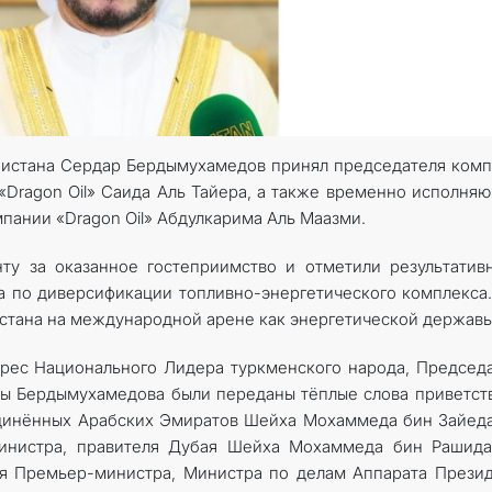
МИД
КОНТАКТНЫЕ ДАННЫЕ
нистана Сердар Бердымухамедов принял председателя ком
и «Dragon Oil» Саида Аль Тайера, а также временно исполня
пании «Dragon Oil» Абдулкарима Аль Маазми.
ту за оказанное гостеприимство и отметили результатив
а по диверсификации топливно-энергетического комплекса
стана на международной арене как энергетической державы
дрес Национального Лидера туркменского народа, Председ
лы Бердымухамедова были переданы тёплые слова приветст
динённых Арабских Эмиратов Шейха Мохаммеда бин Зайед
министра, правителя Дубая Шейха Мохаммеда бин Рашида
ля Премьер-министра, Министра по делам Аппарата Прези