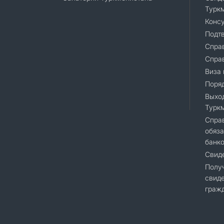
Турк
Консу
Подт
Справ
Спра
Виза 
Поряд
Выход
Турк
Cправ
обяза
банк
Свиде
Полу
свиде
гражд