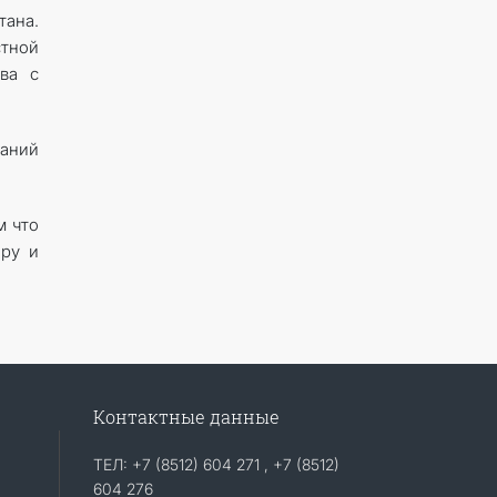
тана.
стной
ва с
паний
м что
еру и
Контактные данные
ТЕЛ: +7 (8512) 604 271 , +7 (8512)
604 276