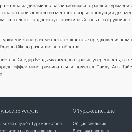
ера – одна из динамично развивающихся отраслей Туркменис
елена на производство из местного сырья продукции для ме
ом контексте подчеркнут позитивный опыт сотрудничест
ть Туркменистана рассмотреть конкретные предложения ком
«Dragon Oil» по развитию партнёрства.
нистана Сердар Бердымухамедов выразил уверенность, в то
предь эффективно развиваться и пожелал Саиду Аль Тай
е.
ульские услуги
О Туркменистане
ульская служба Туркменистана
Общие сведения
тельство на возвращение в
Внешняя политика