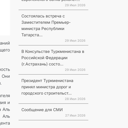
29 Июл 2026
Состоялась встреча с
Заместителем Премьер-
министра Республики
Татарста...
29 Июл 2026
паний
ющего
В Консульстве Туркменистана в
Российской Федерации
(г.Астрахань) состо...
ность
29 Июл 2026
. Они
Президент Туркменистана
.
принял министра дорог и
городского строительст...
ателя
28 Июл 2026
вия и
а Аль
Сообщение для СМИ
27 Июл 2026
 Аль
дента