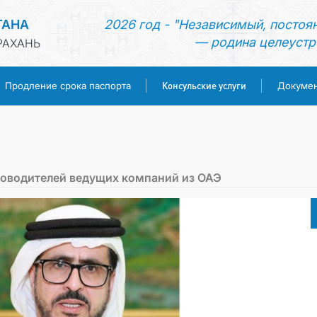
ТАНА
2026 год - "Независимый, постоя
— родина целеустр
РАХАНЬ
Консульские услуги
Продление срока паспорта
Докуме
ГЛАВНАЯ
НОВОСТИ
ководителей ведущих компаний из ОАЭ
ТУРКМЕНИСТАН
ПРОДЛЕНИЕ СРОКА ПАСПОРТА
КОНСУЛЬСКИЕ УСЛУГИ
ДОКУМЕНТЫ