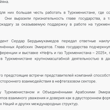
йяна.
для них большая честь работать в Туркменистане, где с
. Они выразили признательность главе государства, а 
ркадагу за оказываемую поддержку в работе на туркмен
идент Сердар Бердымухамедов передал ответные наилу
ённых Арабских Эмиратов. Глава государства подчеркнул
еренции и выставке «Нефть и газ Туркменистана – 2025», 
 в Туркменистане крупномасштабной деятельностью в да
что предстоящие встречи представителей компаний способс
стороннего взаимодействия в нефтегазовом секторе.
у Туркменистаном и Объединёнными Арабскими Эмира
пов взаимного уважения и доверия как в двустороннем фор
х Наций и других международных структур.