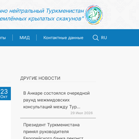
нно нейтральный Туркменистан
емлённых крылатых скакунов"
нты
МИД
Контактные данные
RU
ДРУГИЕ НОВОСТИ
23
В Анкаре состоялся очередной
Окт
раунд межмидовских
консультаций между Тур...
29 Июл 2026
Президент Туркменистана
принял руководителя
Европейского банка реконст...