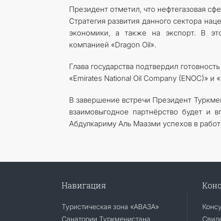
Президент отметил, что нефтегазовая сф
Стратегия развития данного сектора нац
экономики, а также на экспорт. В эт
компанией «Dragon Oil».
Глава государства подтвердил готовнос
«Emirates National Oil Company (ENOC)» и 
В завершение встречи Президент Туркме
взаимовыгодное партнёрство будет и в
Абдулкариму Аль Маазми успехов в работ
Навигация
Конс
Туристическая зона «АВАЗА»
Конс
Санатории Туркменистана
Свиде