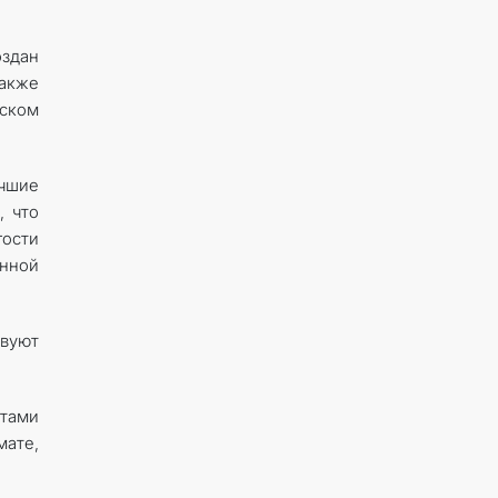
оздан
также
ском
чшие
, что
гости
нной
твуют
тами
мате,