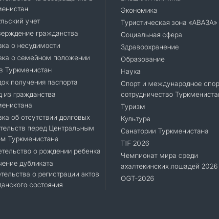
менистан
Экономика
льский учет
Туристическая зона «АВАЗА»
верждение гражданства
Социальная сфера
ка о несудимости
Здравоохранение
вка о семейном положении
Образование
в Туркменистан
Наука
ок получения паспорта
Спорт и международное спор
 из гражданства
сотрудничество Туркмениста
менистана
Туризм
ка об отсутствии долговых
Культура
тельств перед Центральным
Санатории Туркменистана
ом Туркменистана
TIF 2026
тельство о рождении ребенка
Чемпионат мира среди
чение дубликата
ахалтекинских лошадей 2026
тельства о регистрации актов
OGT-2026
анского состояния