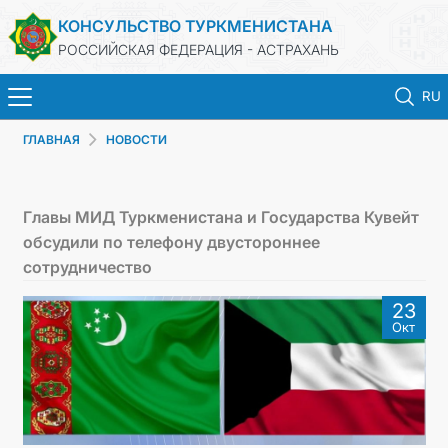
КОНСУЛЬСТВО ТУРКМЕНИСТАНА
РОССИЙСКАЯ ФЕДЕРАЦИЯ - АСТРАХАНЬ
RU
ГЛАВНАЯ
НОВОСТИ
ГЛАВНАЯ
НОВОСТИ
Главы МИД Туркменистана и Государства Кувейт
обсудили по телефону двустороннее
ТУРКМЕНИСТАН
сотрудничество
23
ПРОДЛЕНИЕ СРОКА ПАСПОРТА
Окт
КОНСУЛЬСКИЕ УСЛУГИ
ДОКУМЕНТЫ