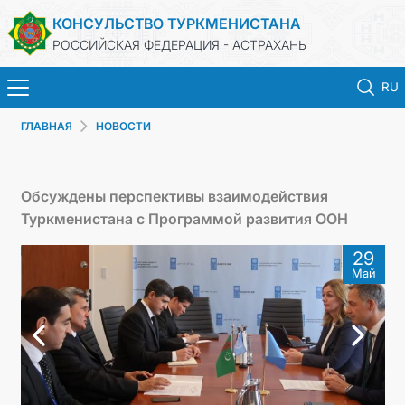
КОНСУЛЬСТВО ТУРКМЕНИСТАНА
РОССИЙСКАЯ ФЕДЕРАЦИЯ - АСТРАХАНЬ
RU
ГЛАВНАЯ
НОВОСТИ
ГЛАВНАЯ
НОВОСТИ
Обсуждены перспективы взаимодействия
Туркменистана с Программой развития ООН
ТУРКМЕНИСТАН
29
Май
ПРОДЛЕНИЕ СРОКА ПАСПОРТА
КОНСУЛЬСКИЕ УСЛУГИ
ДОКУМЕНТЫ