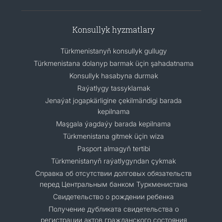
Konsullyk hyzmatlary
Türkmenistanyň konsullyk gullugy
Türkmenistana dolanyp barmak üçin şahadatnama
Konsullyk hasabyna durmak
Raýatlygy tassyklamak
Jenaýat jogapkärligine çekilmändigi barada
kepilnama
Maşgala ýagdaýy barada kepilnama
Türkmenistana gitmek üçin wiza
Pasport almagyň tertibi
Türkmenistanyň raýatlygyndan çykmak
Cправка об отсутствии долговых обязательств
перед Центральным банком Туркменистана
Свидетельство о рождении ребенка
Получение дубликата свидетельства о
регистрации актов гражданского состояния