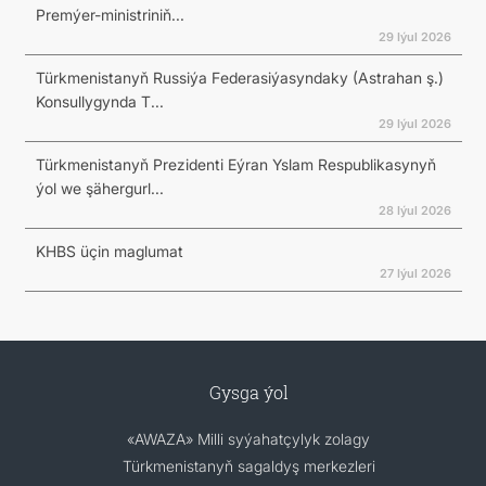
Premýer-ministriniň...
29 Iýul 2026
Türkmenistanyň Russiýa Federasiýasyndaky (Astrahan ş.)
Konsullygynda T...
29 Iýul 2026
Türkmenistanyň Prezidenti Eýran Yslam Respublikasynyň
ýol we şähergurl...
28 Iýul 2026
KHBS üçin maglumat
27 Iýul 2026
Gysga ýol
«AWAZA» Milli syýahatçylyk zolagy
Türkmenistanyň sagaldyş merkezleri