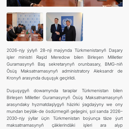
DIM
ARAGATNAŞYK
2026-njy ýylyň 28-nji maýynda Türkmenistanyň Daşary
işler ministri Raşid Meredow bilen Birleşen Milletler
Guramasynyň Baş sekretarynyň orunbasary, BMG-niň
Ösüş Maksatnamasynyň administratory Aleksandr de
Kronyň arasynda duşuşyk geçirildi.
Duşuşygyň dowamynda taraplar Türkmenistan bilen
Birleşen Milletler Guramasynyň Ösüş Maksatnamasynyň
arasyndaky hyzmatdaşlygyň häzirki ýagdaýyny we ony
mundan beýläk-de ösdürmegiň geljegini, şol sanda 2026–
2030-njy ýyllar üçin Türkmenistan boýunça täze ýurt
maksatnamasynyň çäklerindäki işleri ara alyp