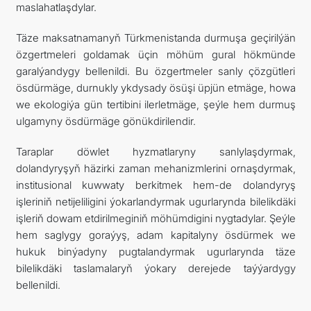
maslahatlaşdylar.
Täze maksatnamanyň Türkmenistanda durmuşa geçirilýän
özgertmeleri goldamak üçin möhüm gural hökmünde
garalýandygy bellenildi. Bu özgertmeler sanly çözgütleri
ösdürmäge, durnukly ykdysady ösüşi üpjün etmäge, howa
we ekologiýa gün tertibini ilerletmäge, şeýle hem durmuş
ulgamyny ösdürmäge gönükdirilendir.
Taraplar döwlet hyzmatlaryny sanlylaşdyrmak,
dolandyryşyň häzirki zaman mehanizmlerini ornaşdyrmak,
institusional kuwwaty berkitmek hem-de dolandyryş
işleriniň netijeliligini ýokarlandyrmak ugurlarynda bilelikdäki
işleriň dowam etdirilmeginiň möhümdigini nygtadylar. Şeýle
hem saglygy goraýyş, adam kapitalyny ösdürmek we
hukuk binýadyny pugtalandyrmak ugurlarynda täze
bilelikdäki taslamalaryň ýokary derejede taýýardygy
bellenildi.