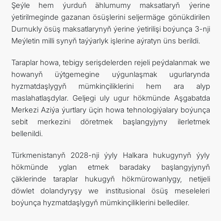
Şeýle hem ýurduň ählumumy maksatlaryň ýerine
ýetirilmeginde gazanan ösüşlerini seljermäge gönükdirilen
Durnukly ösüş maksatlarynyň ýerine ýetirilişi boýunça 3-nji
Meýletin milli synyň taýýarlyk işlerine aýratyn üns berildi.
Taraplar howa, tebigy serişdelerden rejeli peýdalanmak we
howanyň üýtgemegine uýgunlaşmak ugurlarynda
hyzmatdaşlygyň mümkinçiliklerini hem ara alyp
maslahatlaşdylar. Geljegi uly ugur hökmünde Aşgabatda
Merkezi Aziýa ýurtlary üçin howa tehnologiýalary boýunça
sebit merkezini döretmek başlangyjyny ilerletmek
bellenildi.
Türkmenistanyň 2028-nji ýyly Halkara hukugynyň ýyly
hökmünde yglan etmek baradaky başlangyjynyň
çäklerinde taraplar hukugyň hökmürowanlygy, netijeli
döwlet dolandyryşy we institusional ösüş meseleleri
boýunça hyzmatdaşlygyň mümkinçiliklerini bellediler.