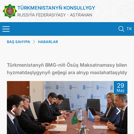
TÜRKMENISTANYŇ KONSULLYGY
RUSSIÝA FEDERASIÝASY - ASTRAHAN
TK
BAŞ SAHYPA
HABARLAR
BAŞ SAHYPA
HABARLAR
Türkmenistanyň BMG-niň Ösüş Maksatnamasy bilen
hyzmatdaşlygynyň geljegi ara alnyp maslahatlaşyldy
TÜRKMENISTAN
29
Maý
PASPORTLARYŇ MÖHLETINI UZALTMAK
KONSULLYK HYZMATLARY
RESMINAMALAR