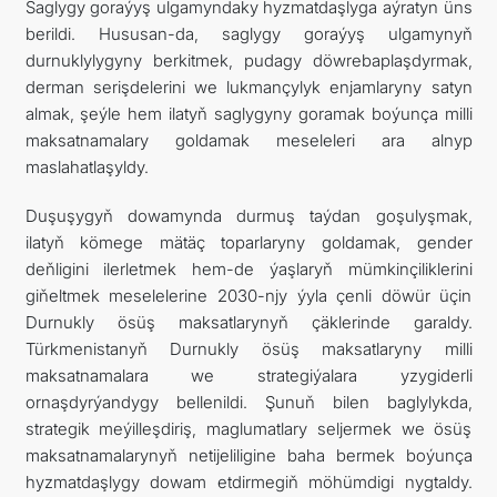
Saglygy goraýyş ulgamyndaky hyzmatdaşlyga aýratyn üns
berildi. Hususan-da, saglygy goraýyş ulgamynyň
durnuklylygyny berkitmek, pudagy döwrebaplaşdyrmak,
derman serişdelerini we lukmançylyk enjamlaryny satyn
almak, şeýle hem ilatyň saglygyny goramak boýunça milli
maksatnamalary goldamak meseleleri ara alnyp
maslahatlaşyldy.
Duşuşygyň dowamynda durmuş taýdan goşulyşmak,
ilatyň kömege mätäç toparlaryny goldamak, gender
deňligini ilerletmek hem-de ýaşlaryň mümkinçiliklerini
giňeltmek meselelerine 2030-njy ýyla çenli döwür üçin
Durnukly ösüş maksatlarynyň çäklerinde garaldy.
Türkmenistanyň Durnukly ösüş maksatlaryny milli
maksatnamalara we strategiýalara yzygiderli
ornaşdyrýandygy bellenildi. Şunuň bilen baglylykda,
strategik meýilleşdiriş, maglumatlary seljermek we ösüş
maksatnamalarynyň netijeliligine baha bermek boýunça
hyzmatdaşlygy dowam etdirmegiň möhümdigi nygtaldy.