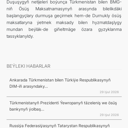
Duşuşygyň netijeleri boýunça Türkmenistan bilen BMG-
niň Ösüş Maksatnamasynyň arasynda bilelikdäki
başlangyçlary durmuşa geçirmek hem-de Durnukly ösüş
maksatlaryna ýetmek maksady bilen hyzmatdaşlygy
mundan beýläk-de giňeltmäge özara gyzyklanma
tassyklanyldy.
BEÝLEKI HABARLAR
Ankarada Türkmenistan bilen Türkiýe Respublikasynyň
DIM-iň arasyndaky...
29 Iýul 2026
Türkmenistanyň Prezidenti Ýewropanyň täzeleniş we ösüş
bankynyň ýolbaş...
29 Iýul 2026
Russiýa Federasiýasynyň Tatarystan Respublikasynyň