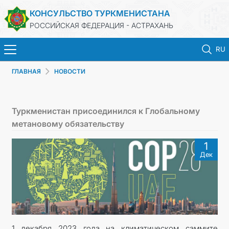
КОНСУЛЬСТВО ТУРКМЕНИСТАНА
РОССИЙСКАЯ ФЕДЕРАЦИЯ - АСТРАХАНЬ
RU
ГЛАВНАЯ
НОВОСТИ
ГЛАВНАЯ
НОВОСТИ
Туркменистан присоединился к Глобальному
метановому обязательству
ТУРКМЕНИСТАН
1
Дек
ПРОДЛЕНИЕ СРОКА ПАСПОРТА
КОНСУЛЬСКИЕ УСЛУГИ
ДОКУМЕНТЫ
1 декабря 2023 года на климатическом саммите