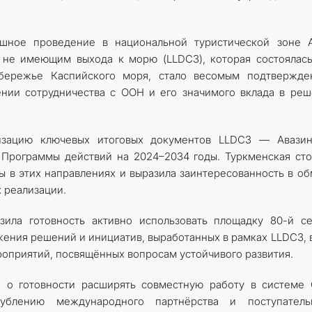
ешное проведение в национальной туристической зоне А
 не имеющим выхода к морю (LLDC3), которая состоялас
обережье Каспийского моря, стало весомым подтвержде
ении сотрудничества с ООН и его значимого вклада в ре
изацию ключевых итоговых документов LLDC3 — Авазин
 Программы действий на 2024–2034 годы. Туркменская ст
ы в этих направлениях и выразила заинтересованность в о
 реализации.
зила готовность активно использовать площадку 80-й с
ения решений и инициатив, выработанных в рамках LLDC3, 
оприятий, посвящённых вопросам устойчивого развития.
и о готовности расширять совместную работу в системе
лублению международного партнёрства и поступатель