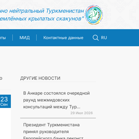
нно нейтральный Туркменистан
емлённых крылатых скакунов"
нты
МИД
Контактные данные
RU
о
ДРУГИЕ НОВОСТИ
В Анкаре состоялся очередной
23
раунд межмидовских
Сен
консультаций между Тур...
29 Июл 2026
Президент Туркменистана
принял руководителя
Европейского банка реконст...