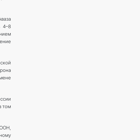
ваза
ь 4–8
нием
шение
ской
орона
бмене
ессии
в том
 ООН,
ному