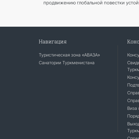
продвижению глобальной повестки устойч
Навигация
Конс
Туристическая зона «АВАЗА»
Конс
Санатории Туркменистана
Свиде
Турк
Консу
Подт
Справ
Спра
Виза 
Поряд
Выход
Турк
Cправ