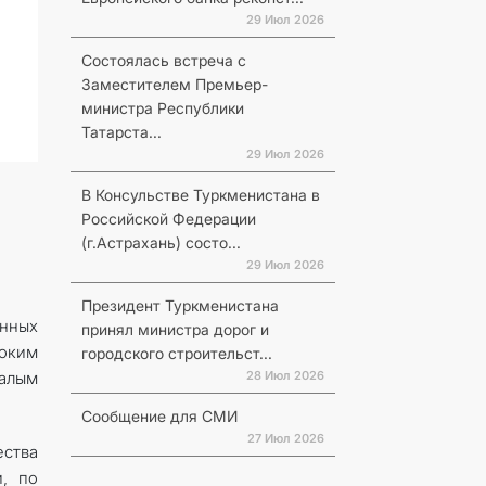
29 Июл 2026
Состоялась встреча с
Заместителем Премьер-
министра Республики
Татарста...
29 Июл 2026
В Консульстве Туркменистана в
Российской Федерации
(г.Астрахань) состо...
29 Июл 2026
Президент Туркменистана
анных
принял министра дорог и
оким
городского строительст...
28 Июл 2026
малым
Сообщение для СМИ
27 Июл 2026
ества
, по