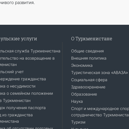
ивого развития.
ульские услуги
О Туркменистане
ульская служба Туркменистана
Общие сведения
тельство на возвращение в
Внешняя политика
менистан
Экономика
льский учет
Туристическая зона «АВАЗА»
верждение гражданства
Социальная сфера
ка о несудимости
Здравоохранение
вка о семейном положении
Образование
в Туркменистан
Наука
ок получения паспорта
Спорт и международное спор
 из гражданства
сотрудничество Туркмениста
менистана
Туризм
ка об отсутствии долговых