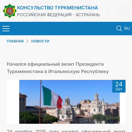
КОНСУЛЬСТВО ТУРКМЕНИСТАНА
РОССИЙСКАЯ ФЕДЕРАЦИЯ - АСТРАХАНЬ
RU
ГЛАВНАЯ
НОВОСТИ
ГЛАВНАЯ
НОВОСТИ
Начался официальный визит Президента
Туркменистана в Итальянскую Республику
ТУРКМЕНИСТАН
24
Окт
ПРОДЛЕНИЕ СРОКА ПАСПОРТА
КОНСУЛЬСКИЕ УСЛУГИ
ДОКУМЕНТЫ
24 октября 2025 года начался официальный визит