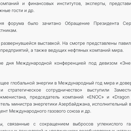
компаний и финансовых институтов, эксперты, представ
ные гости и др.
ия форума было зачитано Обращение Президента Сер
стникам.
 развернувшейся выставкой. На смотре представлены пави
 предприятий, а также ведущих нефтяных компаний мира.
не дня Международной конференцией под девизом «Энер
щее глобальной энергии в Международный год мира и дове
и стратегическое сотрудничество» выступили Замести
кменистана, председатель компаний «ENOC» и «Dragon O
итель министра энергетики Азербайджана, исполнительный 
ент Международного газового союза и др.
ы, связанные с сокращением выбросов углекислого га
ионных технологий и увеличением возобновляемых источ