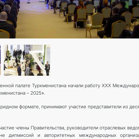
МИД
КОНТАКТНЫЕ ДАННЫЕ
ленной палате Туркменистана начали работу XXX Междунар
кменистана – 2025».
ридном формате, принимают участие представители из дес
астие члены Правительства, руководители отраслевых ведо
ане дипмиссий и авторитетных международных организа