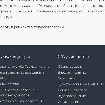
том отмечалась необходимость сбалансированного подх
грацию развития топливно-энергетического комплек
 следа.
аботу в рамках тематических сессий.
ульские услуги
О Туркменистане
ульская служба Туркменистана
Общие сведения
тельство на возвращение в
Внешняя политика
менистан
Экономика
льский учет
Туристическая зона «АВАЗА»
верждение гражданства
Социальная сфера
ка о несудимости
Здравоохранение
вка о семейном положении
Образование