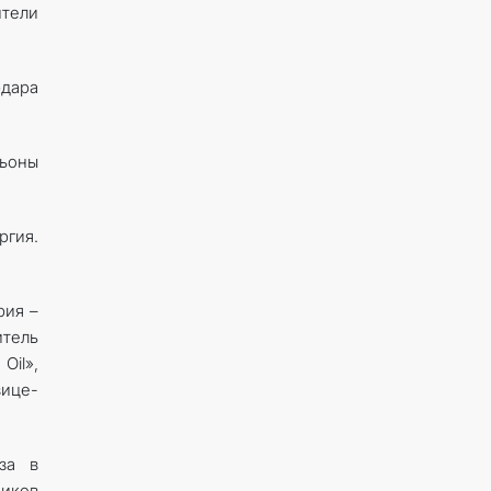
ители
дара
льоны
гия.
рия –
тель
il»,
вице-
за в
ников