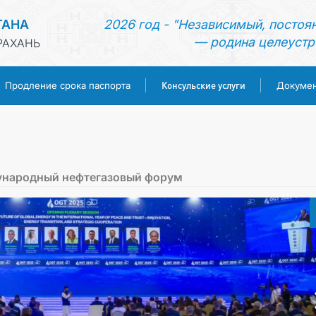
ТАНА
2026 год - "Независимый, постоя
— родина целеустр
РАХАНЬ
Консульские услуги
Продление срока паспорта
Докуме
ГЛАВНАЯ
НОВОСТИ
ународный нефтегазовый форум
ТУРКМЕНИСТАН
ПРОДЛЕНИЕ СРОКА ПАСПОРТА
КОНСУЛЬСКИЕ УСЛУГИ
ДОКУМЕНТЫ