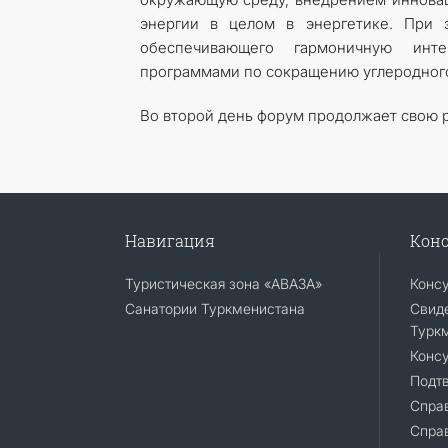
энергии в целом в энергетике. При э
обеспечивающего гармоничную инте
программами по сокращению углеродного
Во второй день форум продолжает свою р
Навигация
Конс
Туристическая зона «АВАЗА»
Конс
Санатории Туркменистана
Свиде
Турк
Консу
Подт
Справ
Спра