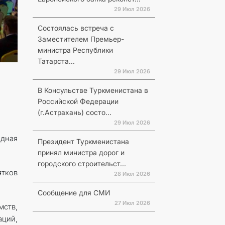
29 Июл 2026
Состоялась встреча с
Заместителем Премьер-
министра Республики
Татарста...
29 Июл 2026
В Консульстве Туркменистана в
Российской Федерации
(г.Астрахань) состо...
29 Июл 2026
одная
Президент Туркменистана
принял министра дорог и
городского строительст...
ятков
28 Июл 2026
Сообщение для СМИ
27 Июл 2026
мств,
ций,