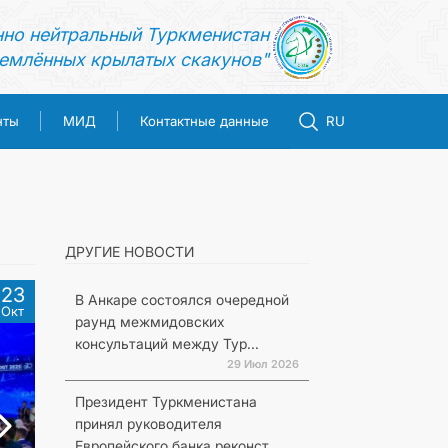
нно нейтральный Туркменистан
емлённых крылатых скакунов"
нты
МИД
Контактные данные
RU
ДРУГИЕ НОВОСТИ
23
В Анкаре состоялся очередной
Окт
раунд межмидовских
консультаций между Тур...
29 Июл 2026
Президент Туркменистана
принял руководителя
Европейского банка реконст...