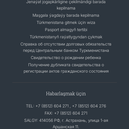
Jenaýat jogapkärligine çekilmändigi barada
kepilnama
Maşgala ýagdaýy barada kepilnama
Türkmenistana gitmek üçin wiza
Pasport almagyň tertibi
Türkmenistanyň raýatlygyndan çykmak
Cправка об отсутствии долговых обязательств
перед Центральным банком Туркменистана
Свидетельство о рождении ребенка
Получение дубликата свидетельства о
регистрации актов гражданского состояния
Habarlaşmak üçin
TEL: +7 (8512) 604 271 , +7 (8512) 604 276
FAX: +7 (8512) 604 271
SALGY: 414056 РФ, г. Астрахань, улица 1-ая
Аршанская 11.