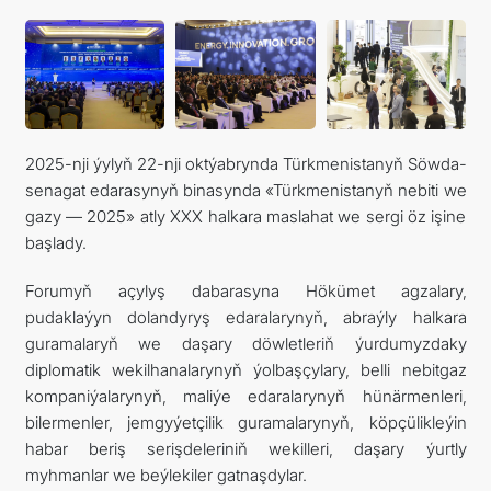
DIM
ARAGATNAŞYK
2025-nji ýylyň 22-nji oktýabrynda Türkmenistanyň Söwda-
senagat edarasynyň binasynda «Türkmenistanyň nebiti we
gazy — 2025» atly XXX halkara maslahat we sergi öz işine
başlady.
Forumyň açylyş dabarasyna Hökümet agzalary,
pudaklaýyn dolandyryş edaralarynyň, abraýly halkara
guramalaryň we daşary döwletleriň ýurdumyzdaky
diplomatik wekilhanalarynyň ýolbaşçylary, belli nebitgaz
kompaniýalarynyň, maliýe edaralarynyň hünärmenleri,
bilermenler, jemgyýetçilik guramalarynyň, köpçülikleýin
habar beriş serişdeleriniň wekilleri, daşary ýurtly
myhmanlar we beýlekiler gatnaşdylar.