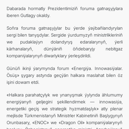
Dabarada hormatly Prezidentimiziň foruma gatnaşyjylara
iberen Gutlagy okaldy.
Soňra foruma gatnaşyjylar bu ýerde ýaýbaňlandyrylan
sergi bilen tanyşdylar. Sergide ýurdumyzyň ministrlikleriniň
we pudaklaýyn dolandyryş edaralarynyň, ýerli
kärhanalaryň, dünýäniň öňdebaryjy nebitgaz
kompaniýalarynyň diwarlyklary ýerleşdirildi.
Günüň ikinji ýarymynda forum «Energiýa. Innowasiýalar.
Ösüş» şygary astynda geçýän halkara maslahat bilen öz
işini dowam etdi.
«Halkara parahatçylyk we ynanyşmak ýylynda ählumumy
energiýanyň geljegini şekillendirmek — innowasiýa,
energetiki geçiş we strategik hyzmatdaşlyk» atly plenar
mejlisde Türkmenistanyň Ministrler Kabinetiniň Başlygynyň
Orunbasary, «ENOC» we «Dragon Oil» kompaniýalarynyň