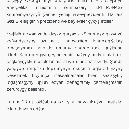
başlygy, Özbegistanyň energetika ministri, Azerbaýjanyň
energetika ministriniň orunbasary, «PETRONAS»
kompaniýasynyň ýerine ýetiriji wise-prezidenti, Halkara
Gaz Bileleşiginiň prezidenti we beýlekiler çykyş etdiler.
Mejlisiň dowamynda daşky gurşawa kömürturşy gazynyň
zyňyndylaryny azaltmak, innowasion tehnologiýalary
ornaşdyrmak hem-de umumy energetikada gaýtadan
dikeldilýän energiýa çeşmeleriniň paýyny artdyrmak bilen
baglanyşykly meseleler ara alnyp maslahatlaşyldy. Şunda
ýangyç-energetika toplumynyň ösüşiniň uglerod yzyny
peseltmek boýunça maksatnamalar bilen sazlaşykly
utgaşmagyny üpjün edýän deňagramly çemeleşmäniň
zerurdygy bellenildi.
Forum 23-nji oktýabrda öz işini mowzuklaýyn mejlisler
bilen dowam edýär.