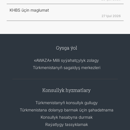
KHBS üçin maglumat
27 Iýul 2026
Gysga ýol
«AWAZA» Milli syýahatçylyk zolagy
Türkmenistanyň sagaldyş merkezleri
Konsullyk hyzmatlary
Türkmenistanyň konsullyk gullugy
Türkmenistana dolanyp barmak üçin şahadatnama
Konsullyk hasabyna durmak
Raýatlygy tassyklamak