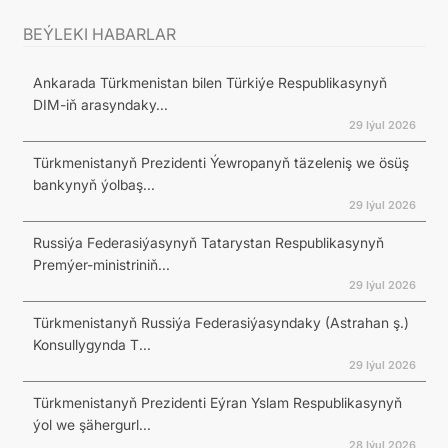
BEÝLEKI HABARLAR
Ankarada Türkmenistan bilen Türkiýe Respublikasynyň
DIM-iň arasyndaky...
29 Iýul 2026
Türkmenistanyň Prezidenti Ýewropanyň täzeleniş we ösüş
bankynyň ýolbaş...
29 Iýul 2026
Russiýa Federasiýasynyň Tatarystan Respublikasynyň
Premýer-ministriniň...
29 Iýul 2026
Türkmenistanyň Russiýa Federasiýasyndaky (Astrahan ş.)
Konsullygynda T...
29 Iýul 2026
Türkmenistanyň Prezidenti Eýran Yslam Respublikasynyň
ýol we şähergurl...
28 Iýul 2026