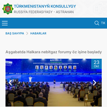
TÜRKMENISTANYŇ KONSULLYGY
RUSSIÝA FEDERASIÝASY - ASTRAHAN
TK
BAŞ SAHYPA
HABARLAR
BAŞ SAHYPA
HABARLAR
Aşgabatda Halkara nebitgaz forumy öz işine başlady
TÜRKMENISTAN
23
Okt
PASPORTLARYŇ MÖHLETINI UZALTMAK
KONSULLYK HYZMATLARY
RESMINAMALAR