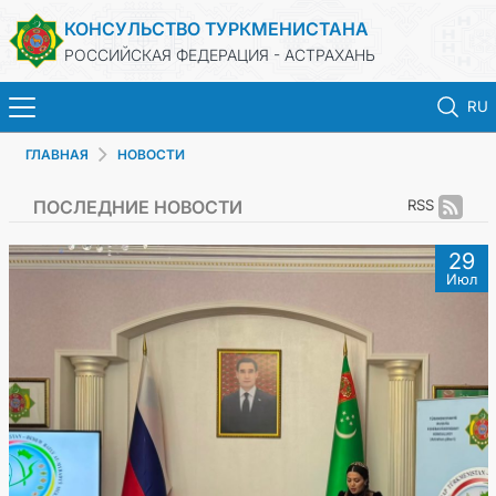
КОНСУЛЬСТВО ТУРКМЕНИСТАНА
РОССИЙСКАЯ ФЕДЕРАЦИЯ - АСТРАХАНЬ
RU
ГЛАВНАЯ
НОВОСТИ
ГЛАВНАЯ
ПОСЛЕДНИЕ НОВОСТИ
RSS
НОВОСТИ
29
Июл
ТУРКМЕНИСТАН
ПРОДЛЕНИЕ СРОКА ПАСПОРТА
КОНСУЛЬСКИЕ УСЛУГИ
ДОКУМЕНТЫ