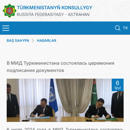
TÜRKMENISTANYŇ KONSULLYGY
RUSSIÝA FEDERASIÝASY - ASTRAHAN
TK
BAŞ SAHYPA
HABARLAR
BAŞ SAHYPA
HABARLAR
В МИД Туркменистана состоялась церемония
подписания документов
TÜRKMENISTAN
6
Iýul
PASPORTLARYŇ MÖHLETINI UZALTMAK
KONSULLYK HYZMATLARY
RESMINAMALAR
6 июля 2024 года в МИД Туркменистана состоялась