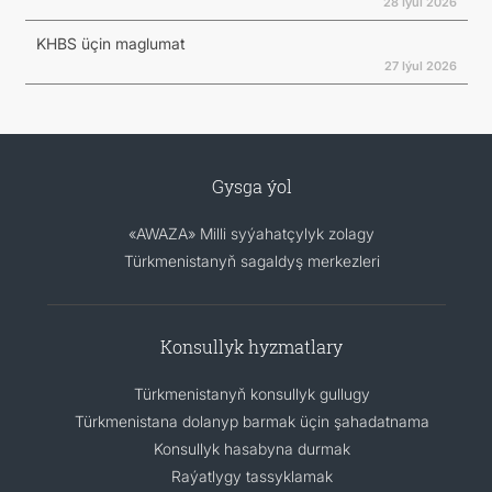
28 Iýul 2026
KHBS üçin maglumat
27 Iýul 2026
Gysga ýol
«AWAZA» Milli syýahatçylyk zolagy
Türkmenistanyň sagaldyş merkezleri
Konsullyk hyzmatlary
Türkmenistanyň konsullyk gullugy
Türkmenistana dolanyp barmak üçin şahadatnama
Konsullyk hasabyna durmak
Raýatlygy tassyklamak