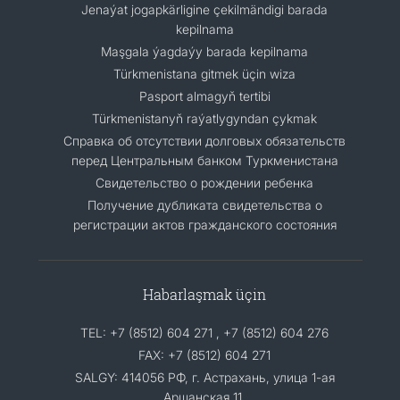
Jenaýat jogapkärligine çekilmändigi barada
kepilnama
Maşgala ýagdaýy barada kepilnama
Türkmenistana gitmek üçin wiza
Pasport almagyň tertibi
Türkmenistanyň raýatlygyndan çykmak
Cправка об отсутствии долговых обязательств
перед Центральным банком Туркменистана
Свидетельство о рождении ребенка
Получение дубликата свидетельства о
регистрации актов гражданского состояния
Habarlaşmak üçin
TEL: +7 (8512) 604 271 , +7 (8512) 604 276
FAX: +7 (8512) 604 271
SALGY: 414056 РФ, г. Астрахань, улица 1-ая
Аршанская 11.