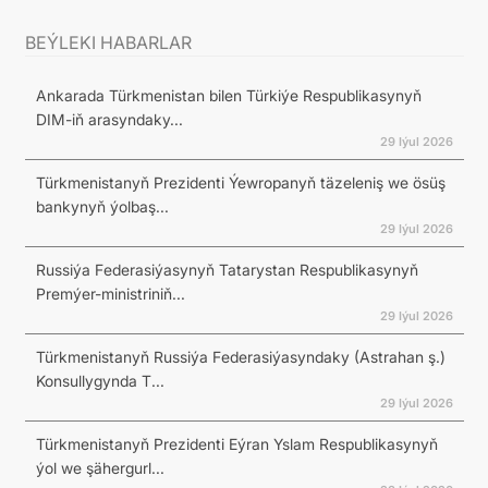
BEÝLEKI HABARLAR
Ankarada Türkmenistan bilen Türkiýe Respublikasynyň
DIM-iň arasyndaky...
29 Iýul 2026
Türkmenistanyň Prezidenti Ýewropanyň täzeleniş we ösüş
bankynyň ýolbaş...
29 Iýul 2026
Russiýa Federasiýasynyň Tatarystan Respublikasynyň
Premýer-ministriniň...
29 Iýul 2026
Türkmenistanyň Russiýa Federasiýasyndaky (Astrahan ş.)
Konsullygynda T...
29 Iýul 2026
Türkmenistanyň Prezidenti Eýran Yslam Respublikasynyň
ýol we şähergurl...