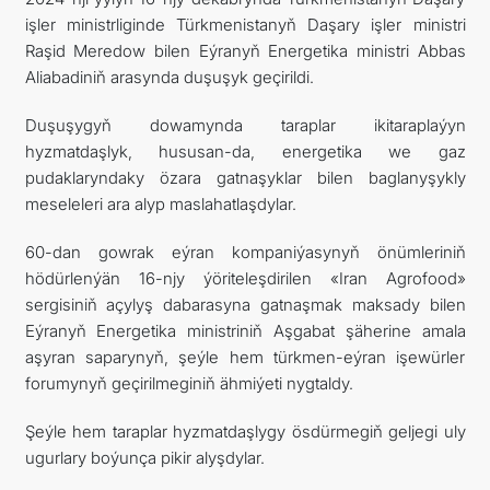
işler ministrliginde Türkmenistanyň Daşary işler ministri
DIM
Raşid Meredow bilen Eýranyň Energetika ministri Abbas
Aliabadiniň arasynda duşuşyk geçirildi.
ARAGATNAŞYK
Duşuşygyň dowamynda taraplar ikitaraplaýyn
hyzmatdaşlyk, hususan-da, energetika we gaz
pudaklaryndaky özara gatnaşyklar bilen baglanyşykly
meseleleri ara alyp maslahatlaşdylar.
60-dan gowrak eýran kompaniýasynyň önümleriniň
hödürlenýän 16-njy ýöriteleşdirilen «Iran Agrofood»
sergisiniň açylyş dabarasyna gatnaşmak maksady bilen
Eýranyň Energetika ministriniň Aşgabat şäherine amala
aşyran saparynyň, şeýle hem türkmen-eýran işewürler
forumynyň geçirilmeginiň ähmiýeti nygtaldy.
Şeýle hem taraplar hyzmatdaşlygy ösdürmegiň geljegi uly
ugurlary boýunça pikir alyşdylar.