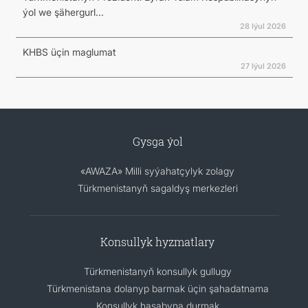
ýol we şähergurl...
28 Iýul 2026
KHBS üçin maglumat
27 Iýul 2026
Gysga ýol
«AWAZA» Milli syýahatçylyk zolagy
Türkmenistanyň sagaldyş merkezleri
Konsullyk hyzmatlary
Türkmenistanyň konsullyk gullugy
Türkmenistana dolanyp barmak üçin şahadatnama
Konsullyk hasabyna durmak