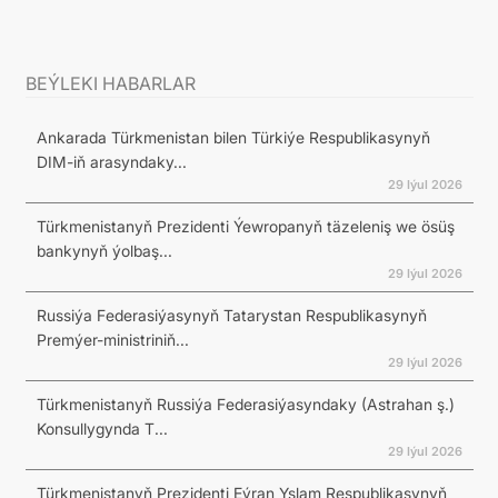
BEÝLEKI HABARLAR
Ankarada Türkmenistan bilen Türkiýe Respublikasynyň
DIM-iň arasyndaky...
29 Iýul 2026
Türkmenistanyň Prezidenti Ýewropanyň täzeleniş we ösüş
bankynyň ýolbaş...
29 Iýul 2026
Russiýa Federasiýasynyň Tatarystan Respublikasynyň
Premýer-ministriniň...
29 Iýul 2026
Türkmenistanyň Russiýa Federasiýasyndaky (Astrahan ş.)
Konsullygynda T...
29 Iýul 2026
Türkmenistanyň Prezidenti Eýran Yslam Respublikasynyň