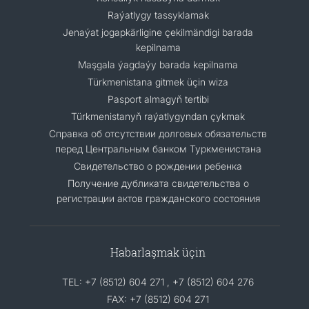
Raýatlygy tassyklamak
Jenaýat jogapkärligine çekilmändigi barada
kepilnama
Maşgala ýagdaýy barada kepilnama
Türkmenistana gitmek üçin wiza
Pasport almagyň tertibi
Türkmenistanyň raýatlygyndan çykmak
Cправка об отсутствии долговых обязательств
перед Центральным банком Туркменистана
Свидетельство о рождении ребенка
Получение дубликата свидетельства о
регистрации актов гражданского состояния
Habarlaşmak üçin
TEL: +7 (8512) 604 271 , +7 (8512) 604 276
FAX: +7 (8512) 604 271