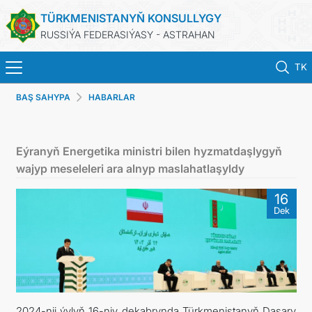
TÜRKMENISTANYŇ KONSULLYGY
RUSSIÝA FEDERASIÝASY - ASTRAHAN
TK
BAŞ SAHYPA
HABARLAR
BAŞ SAHYPA
HABARLAR
Eýranyň Energetika ministri bilen hyzmatdaşlygyň
wajyp meseleleri ara alnyp maslahatlaşyldy
TÜRKMENISTAN
16
Dek
PASPORTLARYŇ MÖHLETINI UZALTMAK
KONSULLYK HYZMATLARY
RESMINAMALAR
2024-nji ýylyň 16-njy dekabrynda Türkmenistanyň Daşary