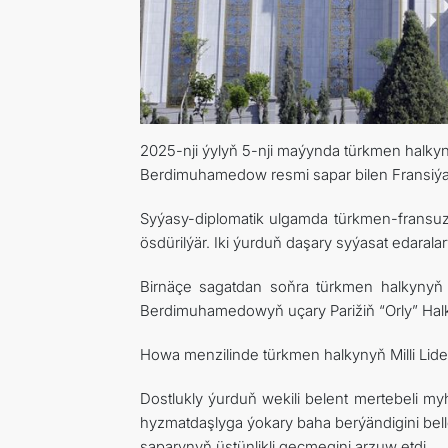
2025-nji ýylyň 5-nji maýynda türkmen halkyn
Berdimuhamedow resmi sapar bilen Fransiýa
Syýasy-diplomatik ulgamda türkmen-fransuz 
ösdürilýär. Iki ýurduň daşary syýasat edarala
Birnäçe sagatdan soňra türkmen halkynyň 
Berdimuhamedowyň uçary Parižiň “Orly” Halk
Howa menzilinde türkmen halkynyň Milli Lider
Dostlukly ýurduň wekili belent mertebeli m
hyzmatdaşlyga ýokary baha berýändigini be
saparynyň üstünlikli geçmegini arzuw etdi.