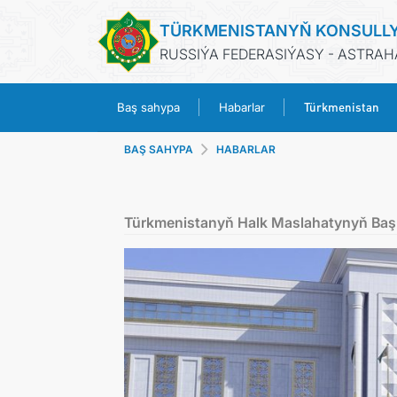
TÜRKMENISTANYŇ KONSULL
RUSSIÝA FEDERASIÝASY - ASTRA
Türkmenistan
Baş sahypa
Habarlar
BAŞ SAHYPA
HABARLAR
Türkmenistanyň Halk Maslahatynyň Başl