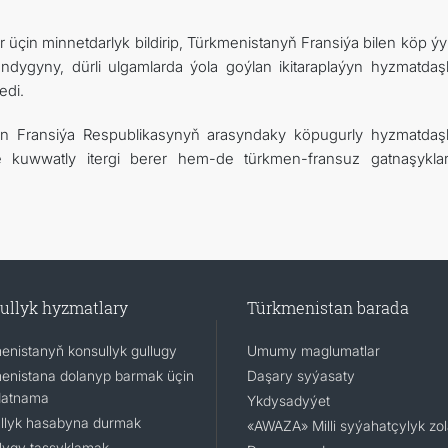
r üçin minnetdarlyk bildirip, Türkmenistanyň Fransiýa bilen köp ýy
ndygyny, dürli ulgamlarda ýola goýlan ikitaraplaýyn hyzmatdaş
edi.
len Fransiýa Respublikasynyň arasyndaky köpugurly hyzmatdaş
 kuwwatly itergi berer hem-de türkmen-fransuz gatnaşykla
ullyk hyzmatlary
Türkmenistan barada
enistanyň konsullyk gullugy
Umumy maglumatlar
enistana dolanyp barmak üçin
Daşary syýasaty
datnama
Ykdysadyýet
llyk hasabyna durmak
«AWAZA» Milli syýahatçylyk zo
lygy tassyklamak