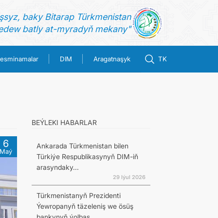
şsyz, baky Bitarap Türkmenistan
dew batly at-myradyň mekany"
esminamalar
DIM
Aragatnaşyk
TK
BEÝLEKI HABARLAR
6
Ankarada Türkmenistan bilen
Maý
Türkiýe Respublikasynyň DIM-iň
arasyndaky...
29 Iýul 2026
Türkmenistanyň Prezidenti
Ýewropanyň täzeleniş we ösüş
bankynyň ýolbaş...