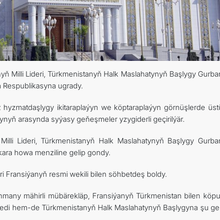
DIM
ARAGATNAŞYK
yň Milli Lideri, Türkmenistanyň Halk Maslahatynyň Başlygy Gurba
 Respublikasyna ugrady.
hyzmatdaşlygy ikitaraplaýyn we köptaraplaýyn görnüşlerde üstün
rynyň arasynda syýasy geňeşmeler yzygiderli geçirilýär.
Milli Lideri, Türkmenistanyň Halk Maslahatynyň Başlygy Gurba
ara howa menziline gelip gondy.
i Fransiýanyň resmi wekili bilen söhbetdeş boldy.
yhmany mähirli mübärekläp, Fransiýanyň Türkmenistan bilen köpu
lledi hem-de Türkmenistanyň Halk Maslahatynyň Başlygyna şu ge