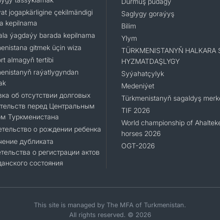
Durmuş pudagy
at jogapkärligine çekilmändigi
Saglygy goraýyş
a kepilnama
Bilim
la ýagdaýy barada kepilnama
Ylym
enistana gitmek üçin wiza
TÜRKMENISTANYŇ HALKARA 
t almagyň tertibi
HYZMATDAŞLYGY
enistanyň raýatlygyndan
Syýahatçylyk
ak
Medeniýet
ка об отсутствии долговых
Türkmenistanyň sagaldyş merke
тельств перед Центральным
TIF 2026
ом Туркменистана
World championship of Ahaltek
тельство о рождении ребенка
horses 2026
чение дубликата
OGT-2026
тельства о регистрации актов
анского состояния
This site is managed by The MFA of Turkmenistan.
All rights reserved. © 2026