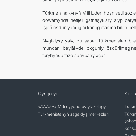
Türkmen halkynyň Milli Lideri hoşniýetli sözle
dowamynda netijeli gatnaşyklary alyp barýa
işjeň ösdürilýändigini kanagatlanma bilen bell
Nygtalyşy ýaly, bu sapar Türkmenistan bi
mundan beýläk-de okgunly ösdürilmegine
taryhynda täze sahypany açar.
Gysga ýol
Kons
«AWAZA» Milli syýahatçylyk zolagy
Türkm
Türkmenistanyň sagaldyş merkezleri
Türkm
şaha
Konsu
Raýat