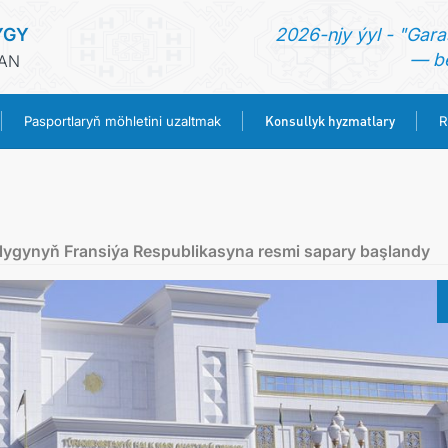
YGY
2026-njy ýyl - "Gara
— be
HAN
Konsullyk hyzmatlary
Pasportlaryň möhletini uzaltmak
R
BAŞ SAHYPA
HABARLAR
ygynyň Fransiýa Respublikasyna resmi sapary başlandy
TÜRKMENISTAN
PASPORTLARYŇ MÖHLETINI UZALTMAK
KONSULLYK HYZMATLARY
RESMINAMALAR