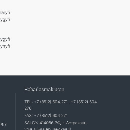
llaryň
lygyň
lygyň
rynyň
Habarlaşmak üçin
TEL: +7 (8512) 604 271 , +7 (8512) 604
276
FAX: +7 (8512) 604 271
SALGY: 414056 РФ, г. Астрахань,
lagy
улица 1-ая Аршанская 11.