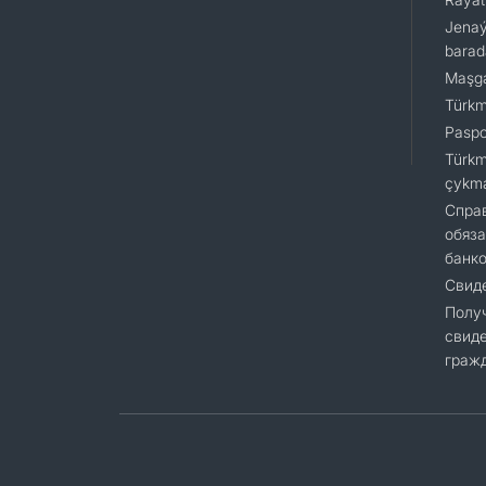
Jenaý
barad
Maşga
Türkm
Paspor
Türkm
çykm
Cправ
обяза
банк
Свиде
Полу
свиде
гражд