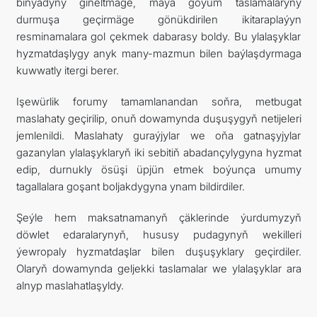
binýadyny giňeltmäge, maýa goýum taslamalaryny
durmuşa geçirmäge gönükdirilen ikitaraplaýyn
resminamalara gol çekmek dabarasy boldy. Bu ylalaşyklar
hyzmatdaşlygy anyk many-mazmun bilen baýlaşdyrmaga
kuwwatly itergi berer.
Işewürlik forumy tamamlanandan soňra, metbugat
maslahaty geçirilip, onuň dowamynda duşuşygyň netijeleri
jemlenildi. Maslahaty guraýjylar we oňa gatnaşyjylar
gazanylan ylalaşyklaryň iki sebitiň abadançylygyna hyzmat
edip, durnukly ösüşi üpjün etmek boýunça umumy
tagallalara goşant boljakdygyna ynam bildirdiler.
Şeýle hem maksatnamanyň çäklerinde ýurdumyzyň
döwlet edaralarynyň, hususy pudagynyň wekilleri
ýewropaly hyzmatdaşlar bilen duşuşyklary geçirdiler.
Olaryň dowamynda geljekki taslamalar we ylalaşyklar ara
alnyp maslahatlaşyldy.