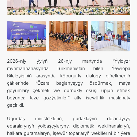
DIM
ARAGATNAŞYK
2026-njy ýylyň 26-njy martynda “Ýyldyz”
myhmanhanasynda Türkmenistan bilen Ýewropa
Bileleşiginiň arasynda köpugurly dialogy giňeltmegiň
çäklerinde “Özara baglanyşygy ösdürmek, maýa
goýumlary çekmek we durnukly ösüşi üpjün etmek
boýunça täze gözýetimler” atly işewürlik maslahaty
geçirildi.
Ugurdaş ministrlikleriň, pudaklaýyn dolandyryş
edaralarynyň ýolbaşçylaryny, diplomatik wekilhanalaryň,
halkara guramalaryň, işewür toparlaryň wekillerini bir ýere