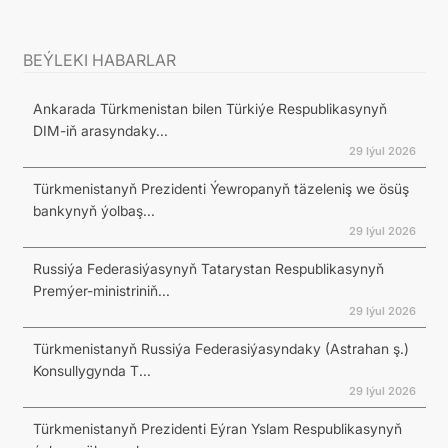
BEÝLEKI HABARLAR
Ankarada Türkmenistan bilen Türkiýe Respublikasynyň
DIM-iň arasyndaky...
29 Iýul 2026
Türkmenistanyň Prezidenti Ýewropanyň täzeleniş we ösüş
bankynyň ýolbaş...
29 Iýul 2026
Russiýa Federasiýasynyň Tatarystan Respublikasynyň
Premýer-ministriniň...
29 Iýul 2026
Türkmenistanyň Russiýa Federasiýasyndaky (Astrahan ş.)
Konsullygynda T...
29 Iýul 2026
Türkmenistanyň Prezidenti Eýran Yslam Respublikasynyň