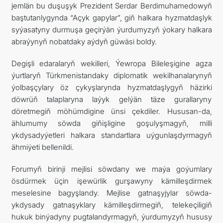
jemlän bu duşuşyk Prezident Serdar Berdimuhamedowyň
baştutanlygynda “Açyk gapylar”, giň halkara hyzmatdaşlyk
syýasatyny durmuşa geçirýän ýurdumyzyň ýokary halkara
abraýynyň nobatdaky aýdyň güwäsi boldy.
Degişli edaralaryň wekilleri, Ýewropa Bileleşigine agza
ýurtlaryň Türkmenistandaky diplomatik wekilhanalarynyň
ýolbaşçylary öz çykyşlarynda hyzmatdaşlygyň häzirki
döwrüň talaplaryna laýyk gelýän täze gurallaryny
döretmegiň möhümdigine ünsi çekdiler. Hususan-da,
ählumumy söwda giňişligine goşulyşmagyň, milli
ykdysadyýetleri halkara standartlara uýgunlaşdyrmagyň
ähmiýeti bellenildi.
Forumyň birinji mejlisi söwdany we maýa goýumlary
ösdürmek üçin işewürlik gurşawyny kämilleşdirmek
meselesine bagyşlandy. Mejlise gatnaşyjylar söwda-
ykdysady gatnaşyklary kämilleşdirmegiň, telekeçiligiň
hukuk binýadyny pugtalandyrmagyň, ýurdumyzyň hususy