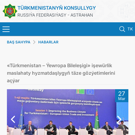
TÜRKMENISTANYŇ KONSULLYGY
RUSSIÝA FEDERASIÝASY - ASTRAHAN
TK
BAŞ SAHYPA
HABARLAR
BAŞ SAHYPA
HABARLAR
«Türkmenistan – Ýewropa Bileleşigi» işewürlik
maslahaty hyzmatdaşlygyň täze gözýetimlerini
TÜRKMENISTAN
açýar
27
PASPORTLARYŇ MÖHLETINI UZALTMAK
Mar
KONSULLYK HYZMATLARY
RESMINAMALAR