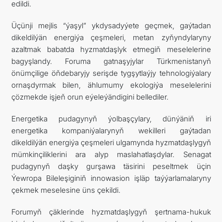
edildi.
Üçünji mejlis “ýaşyl” ykdysadyýete geçmek, gaýtadan
dikeldilýän energiýa çeşmeleri, metan zyňyndylaryny
azaltmak babatda hyzmatdaşlyk etmegiň meselelerine
bagyşlandy. Foruma gatnaşyjylar Türkmenistanyň
önümçilige öňdebaryjy serişde tygşytlaýjy tehnologiýalary
ornaşdyrmak bilen, ählumumy ekologiýa meselelerini
çözmekde işjeň orun eýeleýändigini bellediler.
Energetika pudagynyň ýolbaşçylary, dünýäniň iri
energetika kompaniýalarynyň wekilleri gaýtadan
dikeldilýän energiýa çeşmeleri ulgamynda hyzmatdaşlygyň
mümkinçiliklerini ara alyp maslahatlaşdylar. Senagat
pudagynyň daşky gurşawa täsirini peseltmek üçin
Ýewropa Bileleşiginiň innowasion işläp taýýarlamalaryny
çekmek meselesine üns çekildi.
Forumyň çäklerinde hyzmatdaşlygyň şertnama-hukuk