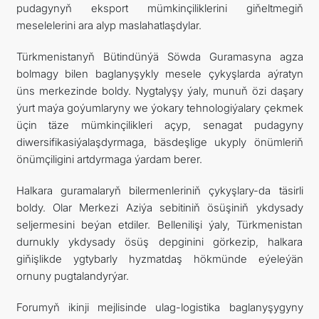
pudagynyň eksport mümkinçiliklerini giňeltmegiň
meselelerini ara alyp maslahatlaşdylar.
Türkmenistanyň Bütindünýä Söwda Guramasyna agza
bolmagy bilen baglanyşykly mesele çykyşlarda aýratyn
üns merkezinde boldy. Nygtalyşy ýaly, munuň özi daşary
ýurt maýa goýumlaryny we ýokary tehnologiýalary çekmek
üçin täze mümkinçilikleri açyp, senagat pudagyny
diwersifikasiýalaşdyrmaga, bäsdeşlige ukyply önümleriň
önümçiligini artdyrmaga ýardam berer.
Halkara guramalaryň bilermenleriniň çykyşlary-da täsirli
boldy. Olar Merkezi Aziýa sebitiniň ösüşiniň ykdysady
seljermesini beýan etdiler. Bellenilişi ýaly, Türkmenistan
durnukly ykdysady ösüş depginini görkezip, halkara
giňişlikde ygtybarly hyzmatdaş hökmünde eýeleýän
ornuny pugtalandyrýar.
Forumyň ikinji mejlisinde ulag-logistika baglanyşygyny