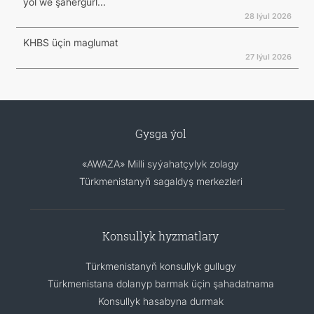
ýol we şähergurl...
28 Iýul 2026
KHBS üçin maglumat
27 Iýul 2026
Gysga ýol
«AWAZA» Milli syýahatçylyk zolagy
Türkmenistanyň sagaldyş merkezleri
Konsullyk hyzmatlary
Türkmenistanyň konsullyk gullugy
Türkmenistana dolanyp barmak üçin şahadatnama
Konsullyk hasabyna durmak