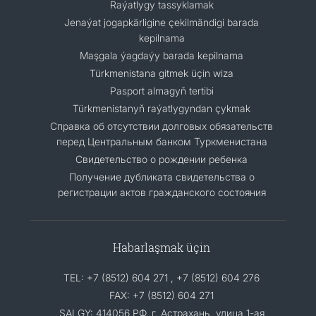
Raýatlygy tassyklamak
Jenaýat jogapkärligine çekilmändigi barada
kepilnama
Maşgala ýagdaýy barada kepilnama
Türkmenistana gitmek üçin wiza
Pasport almagyň tertibi
Türkmenistanyň raýatlygyndan çykmak
Cправка об отсутствии долговых обязательств
перед Центральным банком Туркменистана
Свидетельство о рождении ребенка
Получение дубликата свидетельства о
регистрации актов гражданского состояния
Habarlaşmak üçin
TEL: +7 (8512) 604 271 , +7 (8512) 604 276
FAX: +7 (8512) 604 271
SALGY: 414056 РФ, г. Астрахань, улица 1-ая