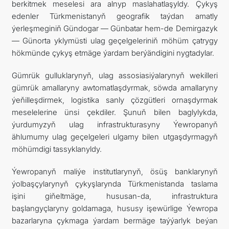
berkitmek meselesi ara alnyp maslahatlaşyldy. Çykyş
edenler Türkmenistanyň geografik taýdan amatly
ýerleşmeginiň Gündogar — Günbatar hem-de Demirgazyk
— Günorta yklymüsti ulag geçelgeleriniň möhüm çatrygy
hökmünde çykyş etmäge ýardam berýändigini nygtadylar.
Gümrük gulluklarynyň, ulag assosiasiýalarynyň wekilleri
gümrük amallaryny awtomatlaşdyrmak, söwda amallaryny
ýeňilleşdirmek, logistika sanly çözgütleri ornaşdyrmak
meselelerine ünsi çekdiler. Şunuň bilen baglylykda,
ýurdumyzyň ulag infrastrukturasyny Ýewropanyň
ählumumy ulag geçelgeleri ulgamy bilen utgaşdyrmagyň
möhümdigi tassyklanyldy.
Ýewropanyň maliýe institutlarynyň, ösüş banklarynyň
ýolbaşçylarynyň çykyşlarynda Türkmenistanda taslama
işini giňeltmäge, hususan-da, infrastruktura
başlangyçlaryny goldamaga, hususy işewürlige Ýewropa
bazarlaryna çykmaga ýardam bermäge taýýarlyk beýan