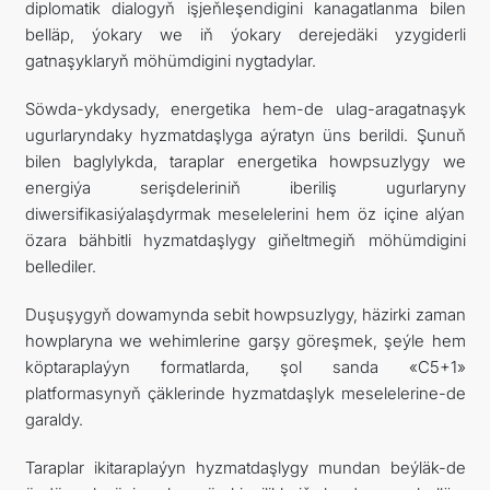
diplomatik dialogyň işjeňleşendigini kanagatlanma bilen
belläp, ýokary we iň ýokary derejedäki yzygiderli
gatnaşyklaryň möhümdigini nygtadylar.
Söwda-ykdysady, energetika hem-de ulag-aragatnaşyk
ugurlaryndaky hyzmatdaşlyga aýratyn üns berildi. Şunuň
bilen baglylykda, taraplar energetika howpsuzlygy we
energiýa serişdeleriniň iberiliş ugurlaryny
diwersifikasiýalaşdyrmak meselelerini hem öz içine alýan
özara bähbitli hyzmatdaşlygy giňeltmegiň möhümdigini
bellediler.
Duşuşygyň dowamynda sebit howpsuzlygy, häzirki zaman
howplaryna we wehimlerine garşy göreşmek, şeýle hem
köptaraplaýyn formatlarda, şol sanda «C5+1»
platformasynyň çäklerinde hyzmatdaşlyk meselelerine-de
garaldy.
Taraplar ikitaraplaýyn hyzmatdaşlygy mundan beýläk-de