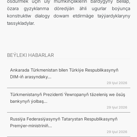
ösdürmek üçin uly mümkinçilikleriň bardygyny belläp,
özara gyzyklanma döredýän ähli ugurlar boýunça
konstruktiw dialogy dowam etdirmäge taýýardyklaryny
tassykladylar.
BEÝLEKI HABARLAR
Ankarada Türkmenistan bilen Türkiýe Respublikasynyň
DIM-iň arasyndaky...
29 Iýul 2026
Türkmenistanyň Prezidenti Ýewropanyň täzeleniş we ösüş
bankynyň ýolbaş...
29 Iýul 2026
Russiýa Federasiýasynyň Tatarystan Respublikasynyň
Premýer-ministriniň...
29 Iýul 2026