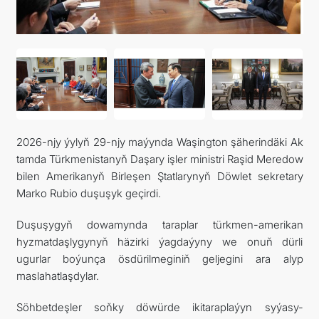
DIM
ARAGATNAŞYK
2026-njy ýylyň 29-njy maýynda Waşington şäherindäki Ak
tamda Türkmenistanyň Daşary işler ministri Raşid Meredow
bilen Amerikanyň Birleşen Ştatlarynyň Döwlet sekretary
Marko Rubio duşuşyk geçirdi.
Duşuşygyň dowamynda taraplar türkmen-amerikan
hyzmatdaşlygynyň häzirki ýagdaýyny we onuň dürli
ugurlar boýunça ösdürilmeginiň geljegini ara alyp
maslahatlaşdylar.
Söhbetdeşler soňky döwürde ikitaraplaýyn syýasy-