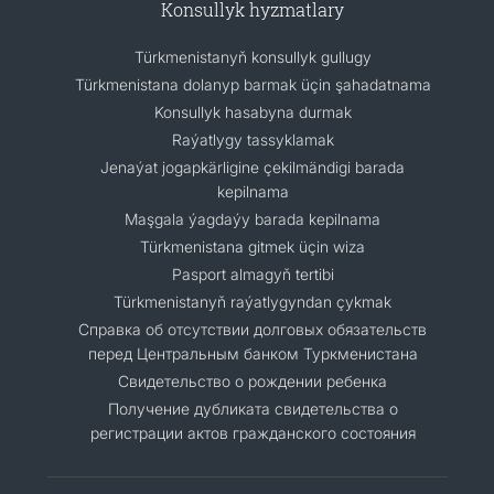
Konsullyk hyzmatlary
Türkmenistanyň konsullyk gullugy
Türkmenistana dolanyp barmak üçin şahadatnama
Konsullyk hasabyna durmak
Raýatlygy tassyklamak
Jenaýat jogapkärligine çekilmändigi barada
kepilnama
Maşgala ýagdaýy barada kepilnama
Türkmenistana gitmek üçin wiza
Pasport almagyň tertibi
Türkmenistanyň raýatlygyndan çykmak
Cправка об отсутствии долговых обязательств
перед Центральным банком Туркменистана
Свидетельство о рождении ребенка
Получение дубликата свидетельства о
регистрации актов гражданского состояния