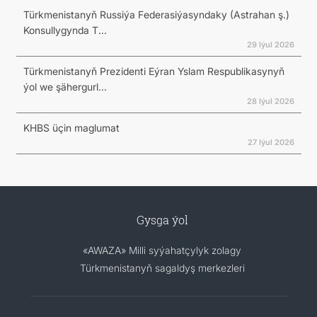
Türkmenistanyň Russiýa Federasiýasyndaky (Astrahan ş.)
Konsullygynda T...
29 Iýul 2026
Türkmenistanyň Prezidenti Eýran Yslam Respublikasynyň
ýol we şähergurl...
28 Iýul 2026
KHBS üçin maglumat
27 Iýul 2026
Gysga ýol
«AWAZA» Milli syýahatçylyk zolagy
Türkmenistanyň sagaldyş merkezleri