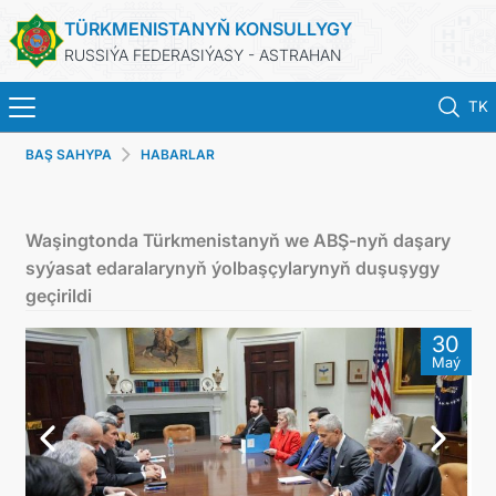
TÜRKMENISTANYŇ KONSULLYGY
RUSSIÝA FEDERASIÝASY - ASTRAHAN
TK
BAŞ SAHYPA
HABARLAR
BAŞ SAHYPA
HABARLAR
Waşingtonda Türkmenistanyň we ABŞ-nyň daşary
syýasat edaralarynyň ýolbaşçylarynyň duşuşygy
TÜRKMENISTAN
geçirildi
30
PASPORTLARYŇ MÖHLETINI UZALTMAK
Maý
KONSULLYK HYZMATLARY
RESMINAMALAR