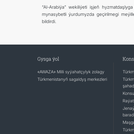
“Al-Arabiýa” wekiliýeti işjeň hyzmatdaşlyg
mynasybetli ýurdumyzda geçirilmegi meýill
bildirdi.
Gysga ýol
Kons
«AWAZA» Milli syýahatçylyk zolagy
Türkm
Türkmenistanyň sagaldyş merkezleri
Türkm
şaha
Konsu
Raýat
Jenaý
barad
Maşga
Türkm