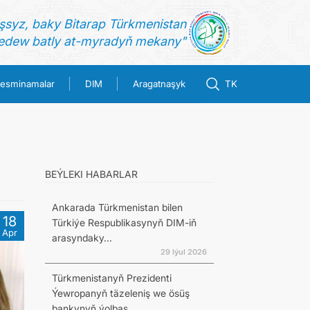
şsyz, baky Bitarap Türkmenistan
dew batly at-myradyň mekany"
esminamalar
DIM
Aragatnaşyk
TK
BEÝLEKI HABARLAR
Ankarada Türkmenistan bilen
18
Türkiýe Respublikasynyň DIM-iň
Apr
arasyndaky...
29 Iýul 2026
Türkmenistanyň Prezidenti
Ýewropanyň täzeleniş we ösüş
bankynyň ýolbaş...