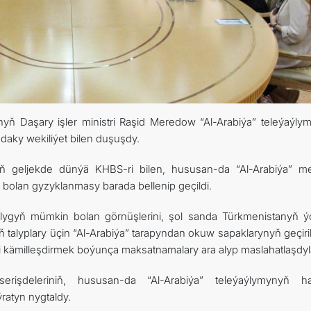
DIM
ARAGATNAŞYK
anyň Daşary işler ministri Raşid Meredow “Al-Arabiýa” teleýaýly
daky wekiliýet bilen duşuşdy.
geljekde dünýä KHBS-ri bilen, hususan-da “Al-Arabiýa” m
bolan gyzyklanmasy barada bellenip geçildi.
şlygyň mümkin bolan görnüşlerini, şol sanda Türkmenistanyň ý
iň talyplary üçin “Al-Arabiýa” tarapyndan okuw sapaklarynyň geçir
i kämilleşdirmek boýunça maksatnamalary ara alyp maslahatlaşdyl
erişdeleriniň, hususan-da “Al-Arabiýa” teleýaýlymynyň ha
atyn nygtaldy.