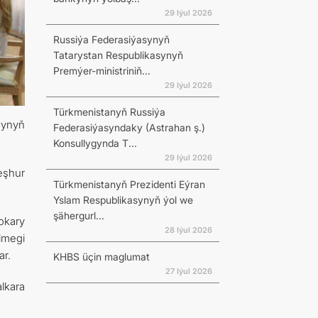
29 Iýul 2026
Russiýa Federasiýasynyň
Tatarystan Respublikasynyň
Premýer-ministriniň...
29 Iýul 2026
Türkmenistanyň Russiýa
mynyň
Federasiýasyndaky (Astrahan ş.)
Konsullygynda T...
29 Iýul 2026
eşhur
Türkmenistanyň Prezidenti Eýran
Yslam Respublikasynyň ýol we
şähergurl...
okary
28 Iýul 2026
ilmegi
ar.
KHBS üçin maglumat
27 Iýul 2026
lkara