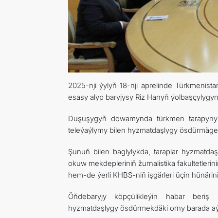
2025-nji ýylyň 18-nji aprelinde Türkmenist
esasy alyp baryjysy Riz Hanyň ýolbaşçylygyn
Duşuşygyň dowamynda türkmen tarapynyň 
teleýaýlymy bilen hyzmatdaşlygy ösdürmäge 
Şunuň bilen baglylykda, taraplar hyzmatda
okuw mekdepleriniň žurnalistika fakultetlerin
hem-de ýerli KHBS-niň işgärleri üçin hünärin
Öňdebaryjy köpçülikleýin habar beriş s
hyzmatdaşlygy ösdürmekdäki orny barada aýr