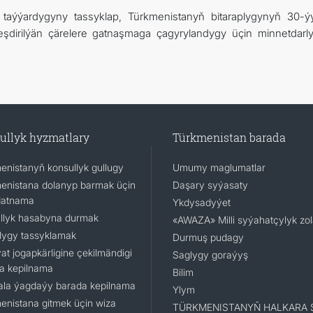
a taýýardygyny tassyklap, Türkmenistanyň bitaraplygynyň 30-ýy
eşdirilýän çärelere gatnaşmaga çagyrylandygy üçin minnetdarl
ullyk hyzmatlary
Türkmenistan barada
enistanyň konsullyk gullugy
Umumy maglumatlar
enistana dolanyp barmak üçin
Daşary syýasaty
datnama
Ykdysadyýet
llyk hasabyna durmak
«AWAZA» Milli syýahatçylyk zo
lygy tassyklamak
Durmuş pudagy
at jogapkärligine çekilmändigi
Saglygy goraýyş
a kepilnama
Bilim
la ýagdaýy barada kepilnama
Ylym
enistana gitmek üçin wiza
TÜRKMENISTANYŇ HALKARA 