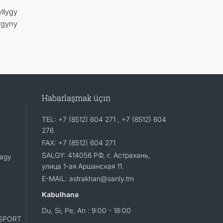
llygy
ygyny
Habarlaşmak üçin
TEL: +7 (8512) 604 271 , +7 (8512) 604
276
FAX: +7 (8512) 604 271
SALGY: 414056 РФ, г. Астрахань,
lagy
улица 1-ая Аршанская 11.
E-MAIL: astrakhan@sanly.tm
Kabulhana
Du, Si, Pe, An : 9:00 - 18:00
SPORT