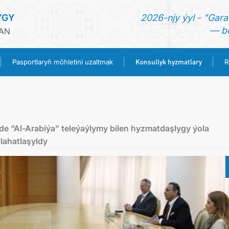
YGY
2026-njy ýyl - "Gara
— be
HAN
Konsullyk hyzmatlary
Pasportlaryň möhletini uzaltmak
R
BAŞ SAHYPA
HABARLAR
nde “Al-Arabiýa” teleýaýlymy bilen hyzmatdaşlygy ýola
lahatlaşyldy
TÜRKMENISTAN
PASPORTLARYŇ MÖHLETINI UZALTMAK
KONSULLYK HYZMATLARY
RESMINAMALAR