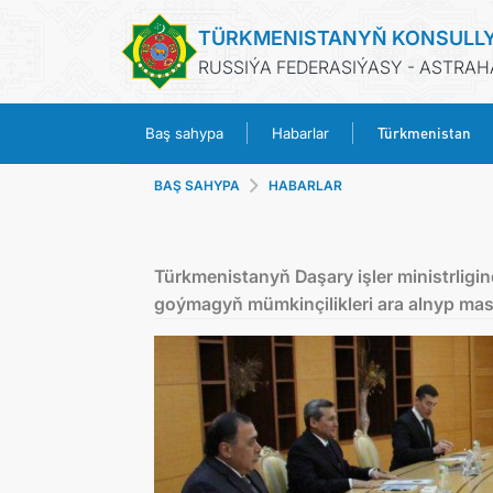
TÜRKMENISTANYŇ KONSULL
RUSSIÝA FEDERASIÝASY - ASTRA
Türkmenistan
Baş sahypa
Habarlar
BAŞ SAHYPA
HABARLAR
Türkmenistanyň Daşary işler ministrligi
goýmagyň mümkinçilikleri ara alnyp mas