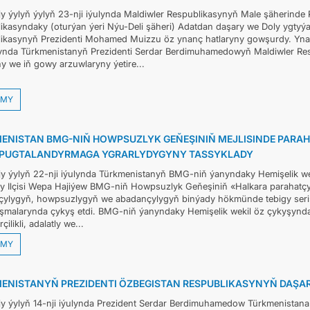
y ýylyň ýylyň 23-nji iýulynda Maldiwler Respublikasynyň Male şäherinde
ikasyndaky (oturýan ýeri Nýu-Deli şäheri) Adatdan daşary we Doly ygtyýar
ikasynyň Prezidenti Mohamed Muizzu öz ynanç hatlaryny gowşurdy. Yn
da Türkmenistanyň Prezidenti Serdar Berdimuhamedowyň Maldiwler Respu
y we iň gowy arzuwlaryny ýetire...
MY
ENISTAN BMG-NIŇ HOWPSUZLYK GEŇEŞINIŇ MEJLISINDE PAR
 PUGTALANDYRMAGA YGRARLYDYGYNY TASSYKLADY
y ýylyň 22-nji iýulynda Türkmenistanyň BMG-niň ýanyndaky Hemişelik we
ly Ilçisi Wepa Hajiýew BMG-niň Howpsuzlyk Geňeşiniň «Halkara parahat
çylygyň, howpsuzlygyň we abadançylygyň binýady hökmünde tebigy serişd
lyşmalarynda çykyş etdi. BMG-niň ýanyndaky Hemişelik wekil öz çykyşynda
çilikli, adalatly we...
MY
ENISTANYŇ PREZIDENTI ÖZBEGISTAN RESPUBLIKASYNYŇ DAŞARY 
y ýylyň 14-nji iýulynda Prezident Serdar Berdimuhamedow Türkmenistana