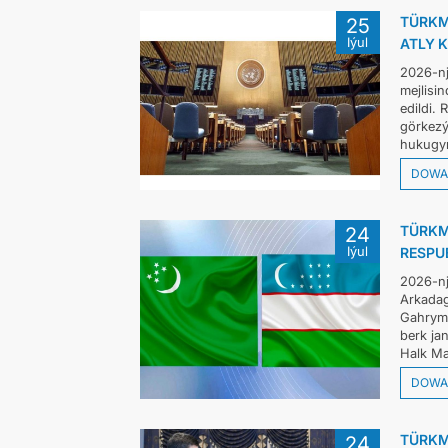
TÜRKM
25
Iýul
ATLY 
2026-nj
mejlisi
edildi.
görkezý
hukugyn
DOWA
TÜRKM
24
Iýul
RESPU
2026-nj
Arkadag
Gahryma
berk ja
Halk Ma
DOWA
TÜRKM
24