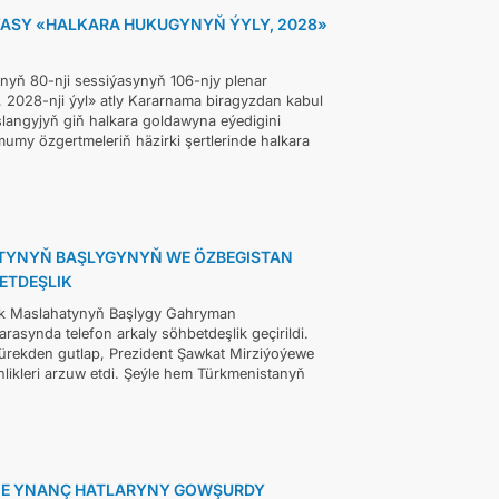
ASY «HALKARA HUKUGYNYŇ ÝYLY, 2028»
nyň 80-nji sessiýasynyň 106-njy plenar
 2028-nji ýyl» atly Kararnama biragyzdan kabul
langyjyň giň halkara goldawyna eýedigini
my özgertmeleriň häzirki şertlerinde halkara
ATYNYŇ BAŞLYGYNYŇ WE ÖZBEGISTAN
ETDEŞLIK
Halk Maslahatynyň Başlygy Gahryman
synda telefon arkaly söhbetdeşlik geçirildi.
ürekden gutlap, Prezident Şawkat Mirziýoýewe
nlikleri arzuw etdi. Şeýle hem Türkmenistanyň
INE YNANÇ HATLARYNY GOWŞURDY