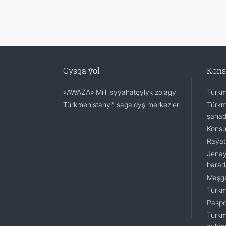
Gysga ýol
Kons
«AWAZA» Milli syýahatçylyk zolagy
Türkm
Türkmenistanyň sagaldyş merkezleri
Türkm
şaha
Konsu
Raýat
Jenaý
barad
Maşga
Türkm
Paspor
Türkm