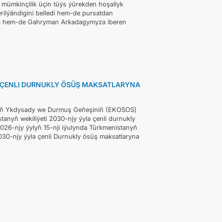
 mümkinçilik üçin tüýs ýürekden hoşallyk
rilýändigini belledi hem-de pursatdan
za hem-de Gahryman Arkadagymyza iberen
A ÇENLI DURNUKLY ÖSÜŞ MAKSATLARYNA
ynyň Ykdysady we Durmuş Geňeşiniň (EKOSOS)
anyň wekiliýeti 2030-njy ýyla çenli durnukly
026-njy ýylyň 15-nji iýulynda Türkmenistanyň
030-njy ýyla çenli Durnukly ösüş maksatlaryna