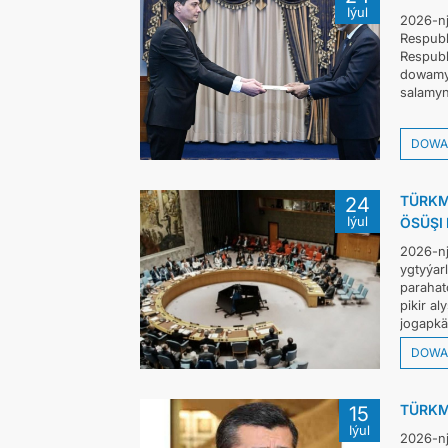
Iýul
2026-nj
Respubl
Respubl
dowamyn
salamyn
DOWA
TÜRKM
24
Iýul
ÖSÜŞI
2026-nj
ygtyýar
parahat
pikir a
jogapkär
DOWA
TÜRKM
15
Iýul
2026-nj