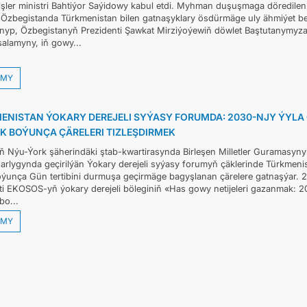
işler ministri Bahtiýor Saýidowy kabul etdi. Myhman duşuşmaga döredilen
p, Özbegistanda Türkmenistan bilen gatnaşyklary ösdürmäge uly ähmiýet be
nyp, Özbegistanyň Prezidenti Şawkat Mirziýoýewiň döwlet Baştutanymy
salamyny, iň gowy...
MY
ENISTAN ÝOKARY DEREJELI SYÝASY FORUMDA: 2030-NJY ÝYL
K BOÝUNÇA ÇÄRELERI TIZLEŞDIRMEK
 Nýu-Ýork şäherindäki ştab-kwartirasynda Birleşen Milletler Guramas
rlygynda geçirilýän Ýokary derejeli syýasy forumyň çäklerinde Türkmenist
ýunça Gün tertibini durmuşa geçirmäge bagyşlanan çärelere gatnaşýar. 2
eti EKOSOS-yň ýokary derejeli böleginiň «Has gowy netijeleri gazanmak: 2
bo...
MY