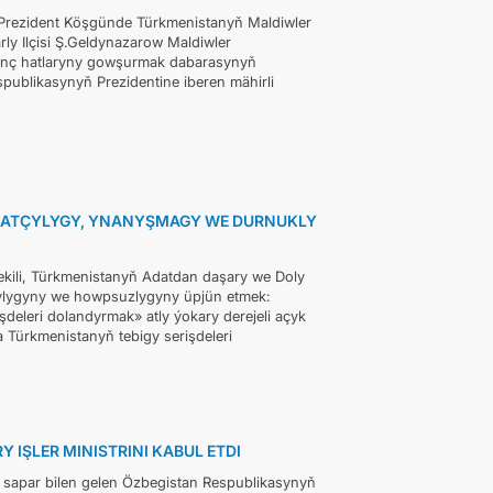
 Prezident Köşgünde Türkmenistanyň Maldiwler
ly Ilçisi Ş.Geldynazarow Maldiwler
anç hatlaryny gowşurmak dabarasynyň
blikasynyň Prezidentine iberen mähirli
AHATÇYLYGY, YNANYŞMAGY WE DURNUKLY
kili, Türkmenistanyň Adatdan daşary we Doly
çylygyny we howpsuzlygyny üpjün etmek:
eleri dolandyrmak» atly ýokary derejeli açyk
 Türkmenistanyň tebigy serişdeleri
IŞLER MINISTRINI KABUL ETDI
 sapar bilen gelen Özbegistan Respublikasynyň