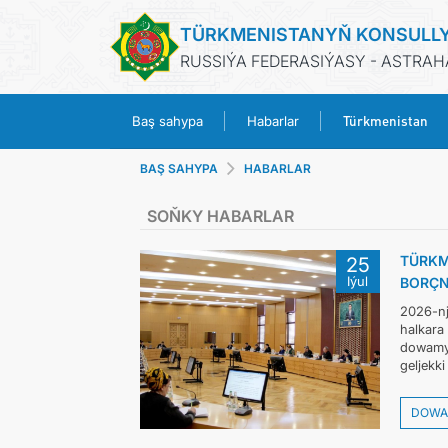
TÜRKMENISTANYŇ KONSULL
RUSSIÝA FEDERASIÝASY - ASTRA
Türkmenistan
Baş sahypa
Habarlar
BAŞ SAHYPA
HABARLAR
SOŇKY HABARLAR
TÜRKM
25
Iýul
BORÇN
2026-nj
halkara
dowamyn
geljekki
DOWA