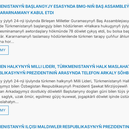
ENISTANYŇ BAŞLANGYJY ESASYNDA BMG-NIŇ BAŞ ASSAMBLEÝ
KARARNAMANY KABUL ETDI
DIM
y ýylyň 24-nji iýulynda Birleşen Milletler Guramasynyň Baş Assambleýasy
nde Türkmenistanyň başlangyjy bilen hödürlenen «Halkara hukugynyň ýyly,
ARAGATNAŞYK
 Resminamanyň awtordaşlary hökmünde 78 döwlet çykyş etdi, bu bolsa baş
är. Kararnamanyň taslamasy hödürlenilende türkmen tarapy çuňňur ählumu
a hor...
MY
EN HALKYNYŇ MILLI LIDERI, TÜRKMENISTANYŇ HALK MASLAH
BLIKASYNYŇ PREZIDENTINIŇ ARASYNDA TELEFON ARKALY SÖHB
y ýylyň 24-nji iýulynda türkmen halkynyň Milli Lideri, Türkmenistanyň 
ymyz bilen Özbegistan Respublikasynyň Prezidenti Şawkat Mirziýoýewiň ara
n Arkadagymyz dostlukly döwletiň Baştutanyny doglan güni bilen tüýs ý
n saglyk, uzak ömür, egsilmez güýç-kuwwat, jogapkärli döwlet işinde üstü
slahatyn...
MY
ENISTANYŇ ILÇISI MALDIWLER RESPUBLIKASYNYŇ PREZIDENT