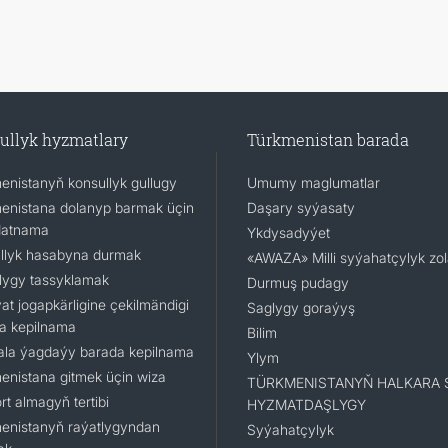
ullyk hyzmatlary
Türkmenistan barada
enistanyň konsullyk gullugy
Umumy maglumatlar
enistana dolanyp barmak üçin
Daşary syýasaty
datnama
Ykdysadyýet
llyk hasabyna durmak
«AWAZA» Milli syýahatçylyk zo
lygy tassyklamak
Durmuş pudagy
at jogapkärligine çekilmändigi
Saglygy goraýyş
a kepilnama
Bilim
la ýagdaýy barada kepilnama
Ylym
enistana gitmek üçin wiza
TÜRKMENISTANYŇ HALKARA 
t almagyň tertibi
HYZMATDAŞLYGY
enistanyň raýatlygyndan
Syýahatçylyk