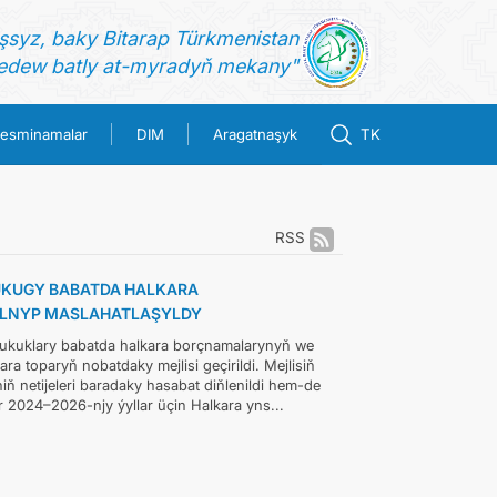
şsyz, baky Bitarap Türkmenistan
dew batly at-myradyň mekany"
esminamalar
DIM
Aragatnaşyk
TK
RSS
KUGY BABATDA HALKARA
 ALNYP MASLAHATLAŞYLDY
ukuklary babatda halkara borçnamalarynyň we
 toparyň nobatdaky mejlisi geçirildi. Mejlisiň
ň netijeleri baradaky hasabat diňlenildi hem-de
ar 2024–2026-njy ýyllar üçin Halkara yns...