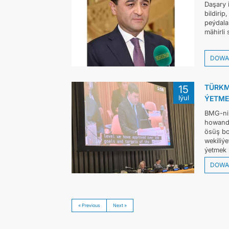
Daşary 
bildiri
peýdala
mähirli 
DOWA
TÜRKM
15
Iýul
ÝETME
BMG-niň
howanda
ösüş bo
wekiliý
ýetmek 
DOWA
« Previous
Next »