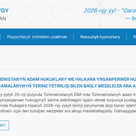
YGY
2026-njy ýyl - "Gara
— be
HAN
Konsullyk hyzmatlary
Pasportlaryň möhletini uzaltmak
R
BAŞ SAHYPA
HABARLAR
ENISTANYŇ ADAM HUKUKLARY WE HALKARA YNSANPERWER HU
AMALARYNYŇ ÝERINE ÝETIRILIŞI BILEN BAGLY MESELELER ARA
TÜRKMENISTAN
y ýylyň 25-nji iýulynda Türkmenistanyň DIM-nde Türkmenistanyň adam h
 ynsanperwer hukugynyň ýerine ýetirilmegini üpjün etmek boýunça pudagara
PASPORTLARYŇ MÖHLETINI UZALTMAK
da Pudagara toparyň 2026-njy ýylyň birinji ýarymynda alyp baran işlerini
 döwür üçin ileri tutulýan wezipeler ara alnyp maslahatlaşyldy. Gatnaşyjyl
KONSULLYK HYZMATLARY
MY
RESMINAMALAR